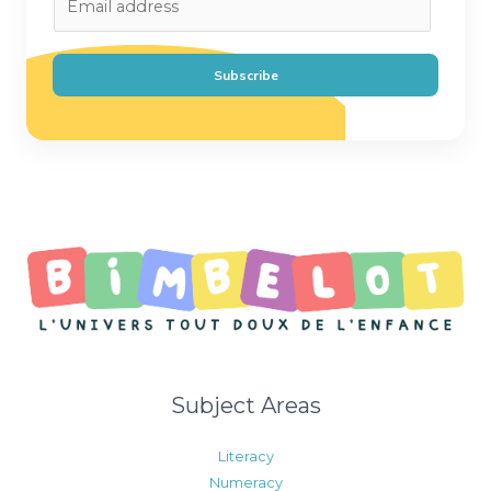
m
a
i
Subscribe
l
*
Subject Areas
Literacy
Numeracy