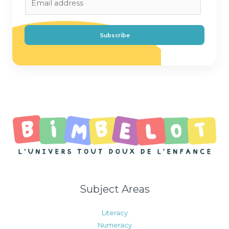
m
a
i
Subscribe
l
*
Subject Areas
Literacy
Numeracy