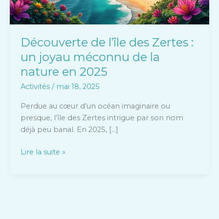
méconnu
de
la
Découverte de l’île des Zertes :
nature
un joyau méconnu de la
en
2025
nature en 2025
Activités
/
mai 18, 2025
Perdue au cœur d’un océan imaginaire ou
presque, l’île des Zertes intrigue par son nom
déjà peu banal. En 2025, […]
Lire la suite »