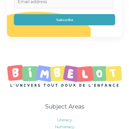
m
a
i
Subscribe
l
*
Subject Areas
Literacy
Numeracy