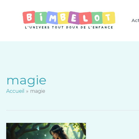
Aller
au
contenu
Act
magie
Accueil
magie
Découvrez
l’univers