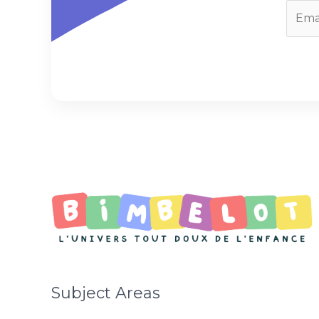
E
m
a
i
l
*
Subject Areas