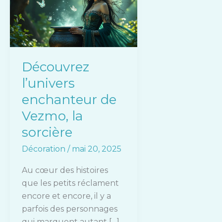
enchanteur
de
Vezmo,
la
sorcière
Découvrez
l’univers
enchanteur de
Vezmo, la
sorcière
Décoration
/
mai 20, 2025
Au cœur des histoires
que les petits réclament
encore et encore, il y a
parfois des personnages
qui marquent autant […]