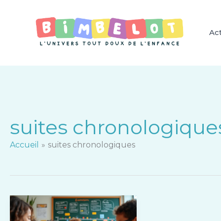
Aller
au
contenu
Act
suites chronologique
Accueil
suites chronologiques
Avis
sur