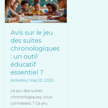
le
jeu
des
suites
chronologiques
Avis sur le jeu
:
des suites
un
outil
chronologiques
éducatif
: un outil
essentiel
éducatif
?
essentiel ?
Activités
/
mai 20, 2025
Le jeu des suites
chronologiques, vous
connaissez ? Ce jeu