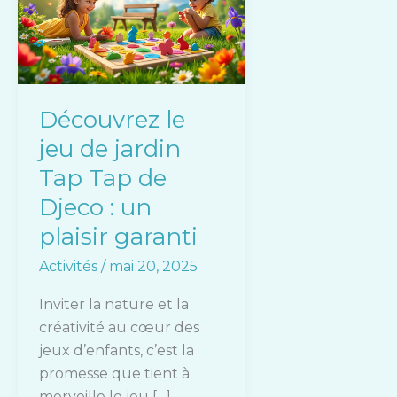
jeu
de
jardin
Tap
Tap
Découvrez le
de
jeu de jardin
Djeco
:
Tap Tap de
un
Djeco : un
plaisir
plaisir garanti
garanti
Activités
/
mai 20, 2025
Inviter la nature et la
créativité au cœur des
jeux d’enfants, c’est la
promesse que tient à
merveille le jeu […]