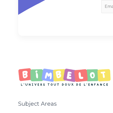
E
m
a
i
l
*
Subject Areas