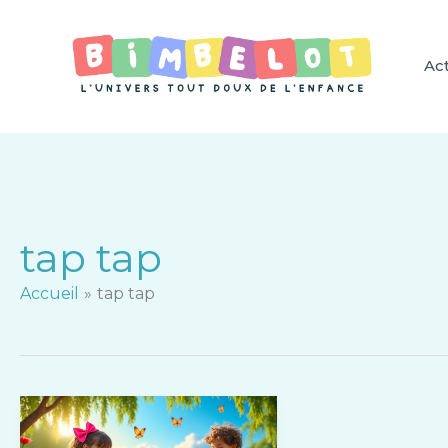
Aller
au
contenu
Act
tap tap
Accueil
tap tap
Découvrez
le