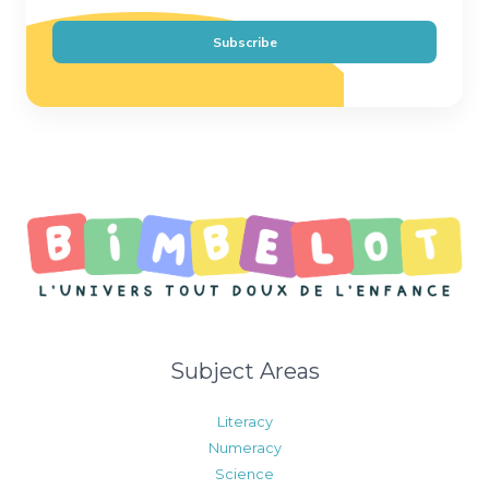
a
i
Subscribe
l
*
Subject Areas
Literacy
Numeracy
Science