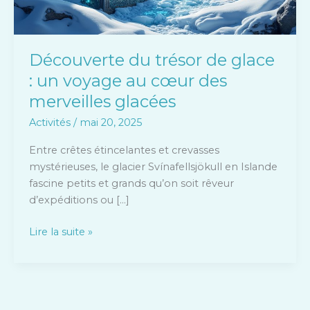
au
cœur
des
Découverte du trésor de glace
merveilles
: un voyage au cœur des
glacées
merveilles glacées
Activités
/
mai 20, 2025
Entre crêtes étincelantes et crevasses
mystérieuses, le glacier Svínafellsjökull en Islande
fascine petits et grands qu’on soit rêveur
d’expéditions ou […]
Lire la suite »