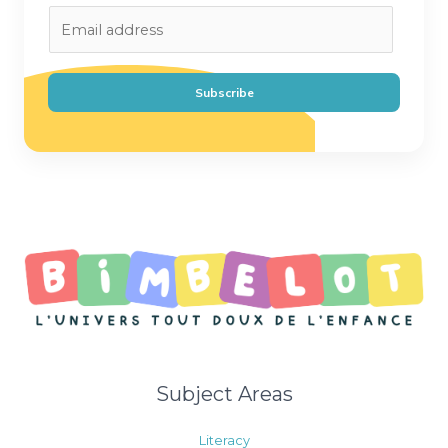
E
m
a
i
Subscribe
l
*
Subject Areas
Literacy