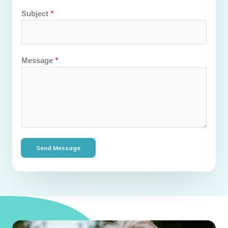
*
Subject
*
Message
Send Message