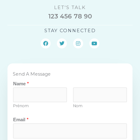
LET'S TALK
123 456 78 90
STAY CONNECTED
F
T
I
Y
a
w
n
o
c
i
s
u
e
t
t
t
b
t
a
u
o
e
g
b
o
r
r
e
Send A Message
k
a
m
*
Name
Prénom
Nom
*
Email