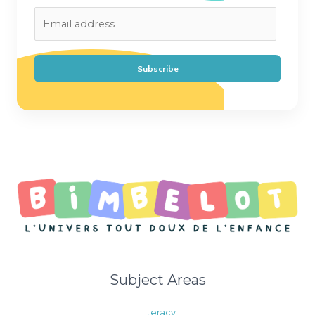
E
m
a
i
Subscribe
l
*
Subject Areas
Literacy