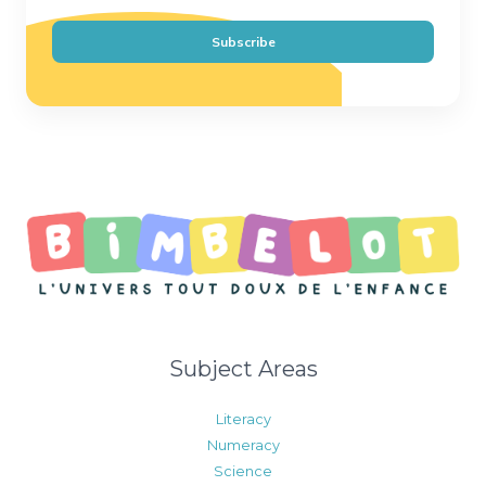
a
i
Subscribe
l
*
Subject Areas
Literacy
Numeracy
Science