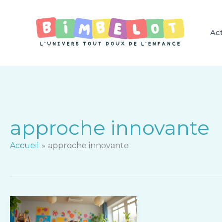
Aller
au
contenu
Act
approche innovante
Accueil
approche innovante
La
pédagogie