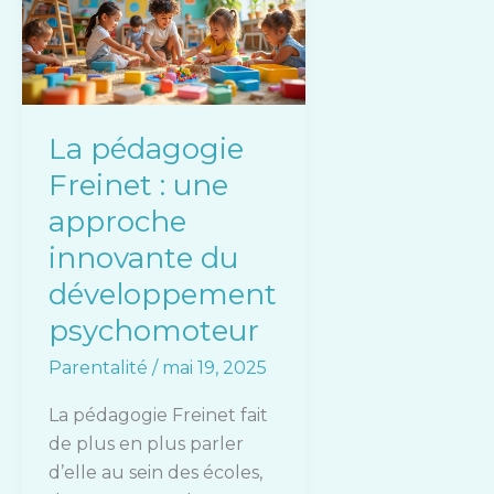
Freinet
:
une
approche
innovante
La pédagogie
du
Freinet : une
développement
psychomoteur
approche
innovante du
développement
psychomoteur
Parentalité
/
mai 19, 2025
La pédagogie Freinet fait
de plus en plus parler
d’elle au sein des écoles,