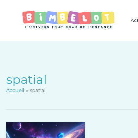
Aller
au
contenu
Act
spatial
Accueil
spatial
Explorez
17