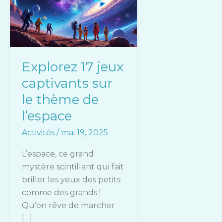
jeux
captivants
sur
le
thème
Explorez 17 jeux
de
captivants sur
l’espace
le thème de
l’espace
Activités
/
mai 19, 2025
L’espace, ce grand
mystère scintillant qui fait
briller les yeux des petits
comme des grands !
Qu’on rêve de marcher
[…]