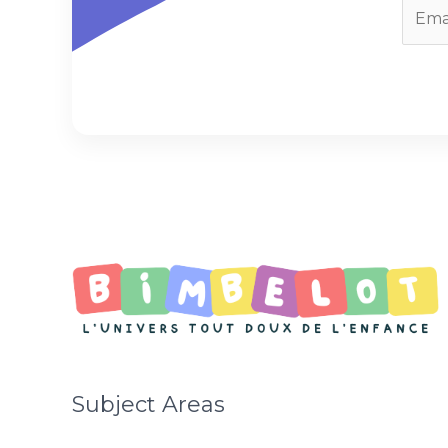
E
m
a
i
l
*
Subject Areas