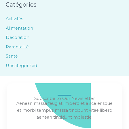
Catégories
Activités
Alimentation
Décoration
Parentalité
Santé
Uncategorized
Subscribe to Our Newsletter
Aenean massa feugiat imperdiet a scelerisque
et morbi tempus massa tincidunt vitae libero
aenean tincidunt molestie.