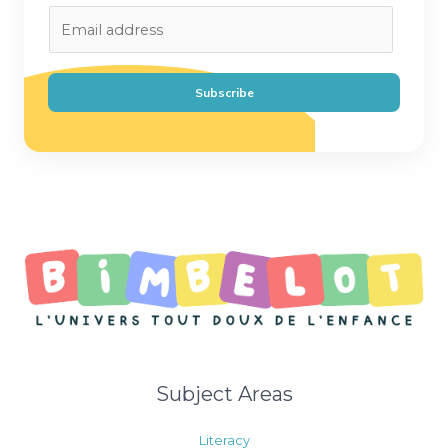
E
m
a
i
Subscribe
l
*
Subject Areas
Literacy