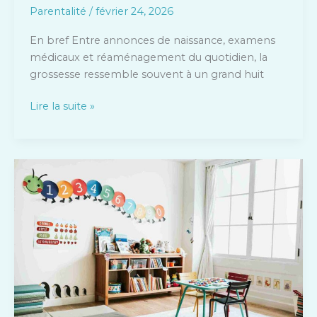
détendre
Parentalité
/
février 24, 2026
?
En bref Entre annonces de naissance, examens
médicaux et réaménagement du quotidien, la
grossesse ressemble souvent à un grand huit
Lire la suite »
Garde
d’enfants
après
l’école
:
quelles
options
pour
les