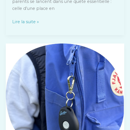
parents se lancent dans une quête essentielle :
celle d’une place en
Lire la suite »
Comment
un
traceur
GPS
pour
enfants
transforme
la
sécurité:
le
guide
complet