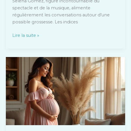
Selena Gomez, figure incontournable du
spectacle et de la musique, alimente
régulièrement les conversations autour d’une
possible grossesse. Les indices
Lire la suite »
Tatiana
Silva
enceinte
:
ce
que
l’on
sait
sur
sa
grossesse