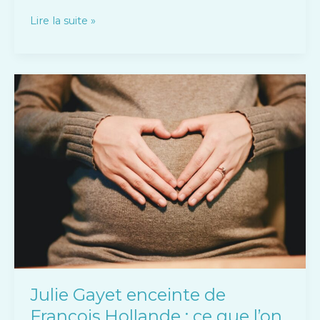
Lire la suite »
Julie
Gayet
enceinte
de
François
Hollande
:
ce
que
l’on
sait
sur
leur
Julie Gayet enceinte de
famille
François Hollande : ce que l’on