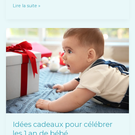
Lire la suite »
Idées
cadeaux
pour
célébrer
les
1
an
de
bébé
Idées cadeaux pour célébrer
les 1 an de bébé