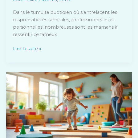
Dans le tumulte quotidien où s’entrelacent les
responsabilités familiales, professionnelles et
personnelles, nombreuses sont les mamans à
ressentir ce fameux
Lire la suite »
Perceptual
motor
program
:
comment
favoriser
le
développement
moteur