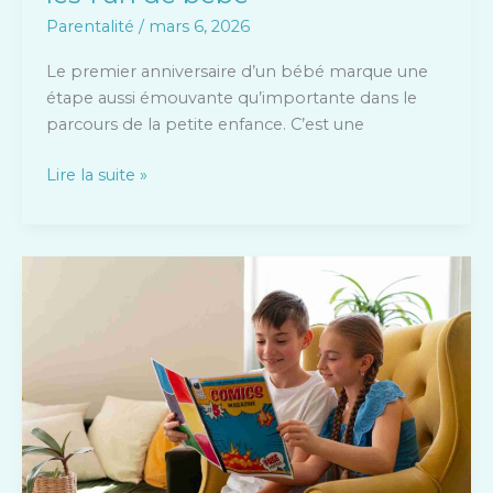
Parentalité
/
mars 6, 2026
Le premier anniversaire d’un bébé marque une
étape aussi émouvante qu’importante dans le
parcours de la petite enfance. C’est une
Lire la suite »
Les
abonnements
presse
pour
enfants
:
un
cadeau
utile