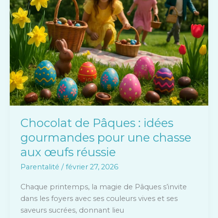
Pâques
:
idées
gourmandes
pour
une
chasse
aux
œufs
réussie
Chocolat de Pâques : idées
gourmandes pour une chasse
aux œufs réussie
Parentalité
/
février 27, 2026
Chaque printemps, la magie de Pâques s’invite
dans les foyers avec ses couleurs vives et ses
saveurs sucrées, donnant lieu