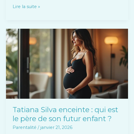
Lire la suite »
Tatiana
Silva
enceinte
:
qui
est
le
père
de
son
futur
Tatiana Silva enceinte : qui est
enfant
le père de son futur enfant ?
?
Parentalité
/
janvier 21, 2026