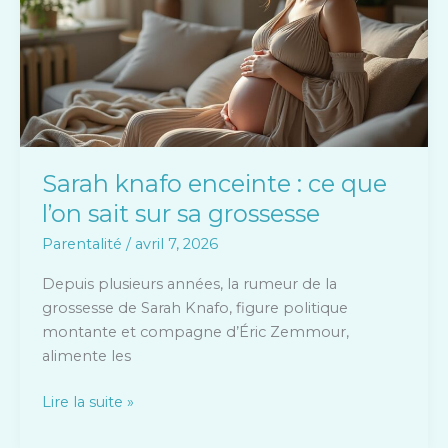
ce
que
l’on
sait
sur
sa
grossesse
Sarah knafo enceinte : ce que
l’on sait sur sa grossesse
Parentalité
/
avril 7, 2026
Depuis plusieurs années, la rumeur de la
grossesse de Sarah Knafo, figure politique
montante et compagne d’Éric Zemmour,
alimente les
Lire la suite »