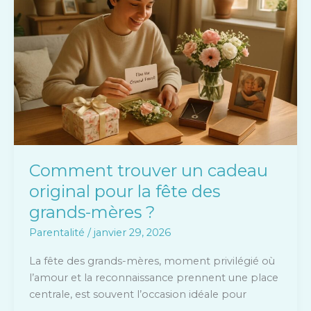
cadeau
original
pour
la
fête
des
grands-
mères
?
Comment trouver un cadeau
original pour la fête des
grands-mères ?
Parentalité
/
janvier 29, 2026
La fête des grands-mères, moment privilégié où
l’amour et la reconnaissance prennent une place
centrale, est souvent l’occasion idéale pour