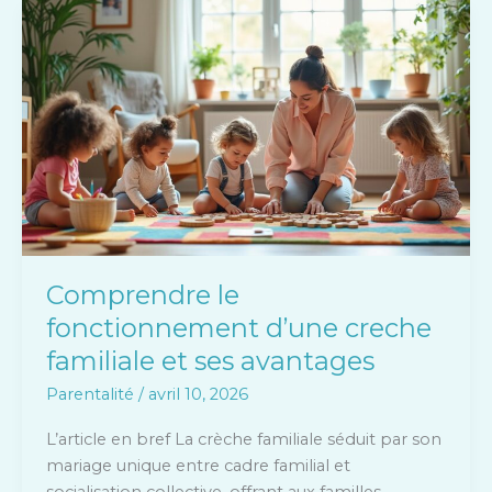
Comprendre
le
fonctionnement
d’une
creche
familiale
et
ses
avantages
Comprendre le
fonctionnement d’une creche
familiale et ses avantages
Parentalité
/
avril 10, 2026
L’article en bref La crèche familiale séduit par son
mariage unique entre cadre familial et
socialisation collective, offrant aux familles