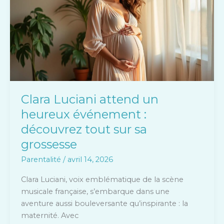
un
heureux
événement
:
découvrez
tout
sur
sa
Clara Luciani attend un
grossesse
heureux événement :
découvrez tout sur sa
grossesse
Parentalité
/
avril 14, 2026
Clara Luciani, voix emblématique de la scène
musicale française, s’embarque dans une
aventure aussi bouleversante qu’inspirante : la
maternité. Avec