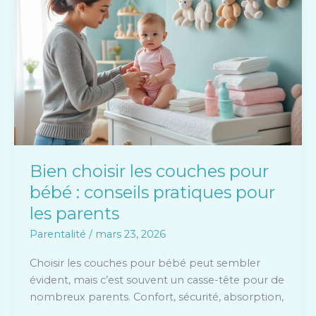
choisir
les
couches
pour
bébé
:
conseils
pratiques
pour
les
Bien choisir les couches pour
parents
bébé : conseils pratiques pour
les parents
Parentalité
/
mars 23, 2026
Choisir les couches pour bébé peut sembler
évident, mais c’est souvent un casse-tête pour de
nombreux parents. Confort, sécurité, absorption,