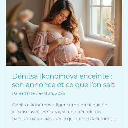
Denitsa
Ikonomova
enceinte
:
son
annonce
et
ce
que
l’on
sait
Denitsa Ikonomova enceinte :
son annonce et ce que l’on sait
Parentalité
/
avril 24, 2026
Denitsa Ikonomova, figure emblématique de
« Danse avec les stars », vit une période de
transformation aussi belle qu’intense : la future […]