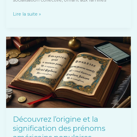
Lire la suite »
Découvrez
l’origine
et
la
signification
des
prénoms
américains
populaires
Découvrez l’origine et la
signification des prénoms