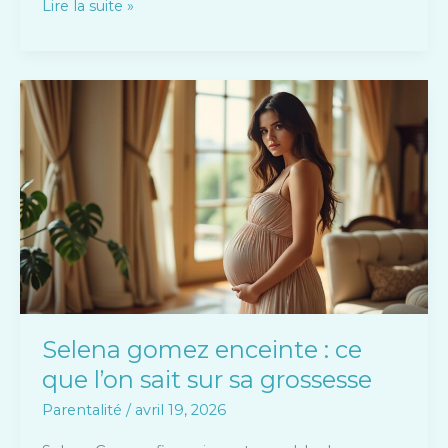
Lire la suite »
Selena
gomez
enceinte
:
ce
que
l’on
sait
sur
sa
grossesse
Selena gomez enceinte : ce
que l’on sait sur sa grossesse
Parentalité
/
avril 19, 2026