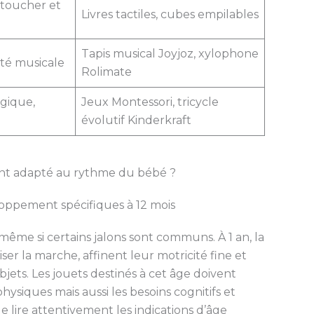
toucher et
Livres tactiles, cubes empilables
Tapis musical Joyjoz, xylophone
lité musicale
Rolimate
ogique,
Jeux Montessori, tricycle
évolutif Kinderkraft
nt adapté au rythme du bébé ?
oppement spécifiques à 12 mois
ême si certains jalons sont communs. À 1 an, la
r la marche, affinent leur motricité fine et
objets. Les jouets destinés à cet âge doivent
ysiques mais aussi les besoins cognitifs et
de lire attentivement les indications d’âge