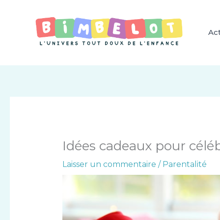
Aller
au
contenu
Act
Idées cadeaux pour céléb
Laisser un commentaire
/
Parentalité