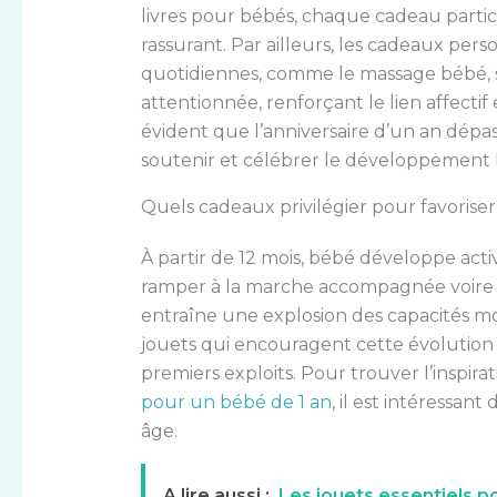
livres pour bébés, chaque cadeau parti
rassurant. Par ailleurs, les cadeaux person
quotidiennes, comme le massage bébé, s
attentionnée, renforçant le lien affectif
évident que l’anniversaire d’un an dépass
soutenir et célébrer le développement
Quels cadeaux privilégier pour favoriser
À partir de 12 mois, bébé développe act
ramper à la marche accompagnée voire a
entraîne une explosion des capacités motr
jouets qui encouragent cette évolution
premiers exploits. Pour trouver l’inspira
pour un bébé de 1 an
, il est intéressan
âge.
A lire aussi :
Les jouets essentiels p