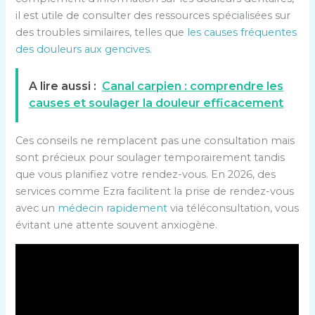
il est utile de consulter des ressources spécialisées sur
des troubles similaires, telles que
les causes fréquentes
des douleurs aux gencives
.
A lire aussi :
Canal carpien : comprendre les
causes et soulager la douleur efficacement
Ces conseils ne remplacent pas une consultation mais
sont précieux pour soulager temporairement tandis
que vous planifiez votre rendez-vous. En 2026, des
services comme Ezra facilitent la prise de rendez-vous
avec un
médecin rapidement
via téléconsultation, vous
évitant une attente souvent anxiogène.