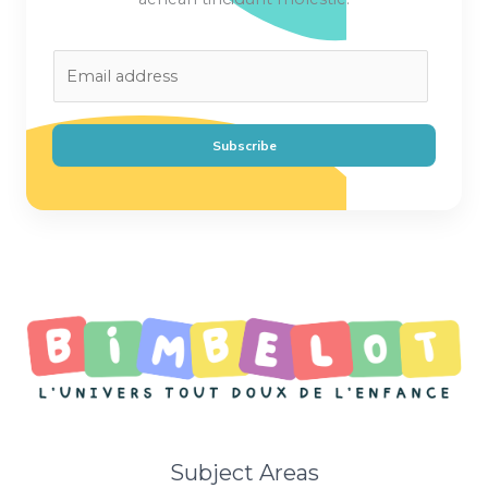
E
m
a
i
Subscribe
l
*
Subject Areas