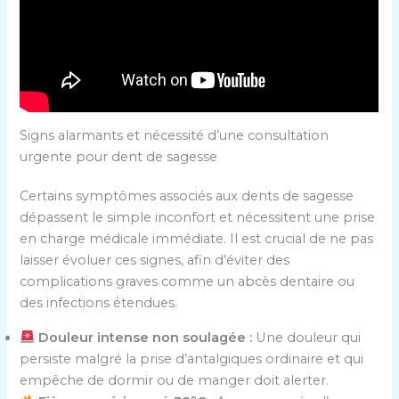
Signs alarmants et nécessité d’une consultation
urgente pour dent de sagesse
Certains symptômes associés aux dents de sagesse
dépassent le simple inconfort et nécessitent une prise
en charge médicale immédiate. Il est crucial de ne pas
laisser évoluer ces signes, afin d’éviter des
complications graves comme un abcès dentaire ou
des infections étendues.
Douleur intense non soulagée :
Une douleur qui
persiste malgré la prise d’antalgiques ordinaire et qui
empêche de dormir ou de manger doit alerter.