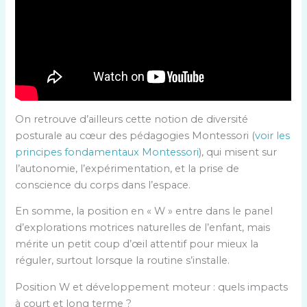
On retrouve d’ailleurs cette notion de diversité
posturale au cœur des pédagogies Montessori (
voir les
principes fondamentaux Montessori
), qui misent sur
l’autonomie, l’expérimentation, et la prise de
conscience du corps dans l’espace.
En somme, la position en « W » entre dans le panel
d’explorations motrices naturelles de l’enfant, mais
mérite un petit coup d’œil attentif pour mieux la
réguler, surtout lorsque la routine s’installe.
Position W et développement moteur : quels impacts
à court et long terme ?