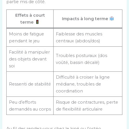
partie mis de côté.
Effets à court
Impacts à long terme
terme
Moins de fatigue
Faiblesse des muscles
pendant le jeu
centraux (abdos/dos)
Facilité à manipuler
Troubles posturaux (dos
des objets devant
voûté, bassin décalé)
soi
Difficulté à croiser la ligne
Ressenti de stabilité
médiane, troubles de
coordination
Peu d’efforts
Risque de contractures, perte
demandés au corps
de flexibilité articulaire
Au fil des rendez-vous chez le kiné ou l’ostéo,