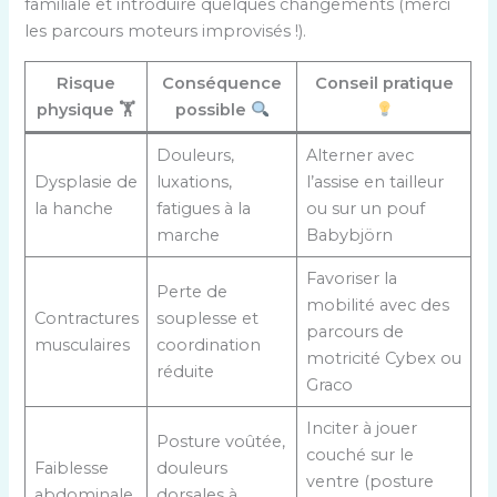
familiale et introduire quelques changements (merci
les parcours moteurs improvisés !).
Risque
Conséquence
Conseil pratique
physique 🏋️
possible
Douleurs,
Alterner avec
Dysplasie de
luxations,
l’assise en tailleur
la hanche
fatigues à la
ou sur un pouf
marche
Babybjörn
Favoriser la
Perte de
mobilité avec des
Contractures
souplesse et
parcours de
musculaires
coordination
motricité Cybex ou
réduite
Graco
Inciter à jouer
Posture voûtée,
couché sur le
Faiblesse
douleurs
ventre (posture
abdominale
dorsales à