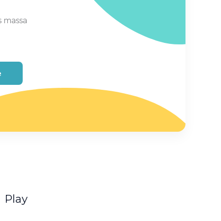
s massa
e
Play