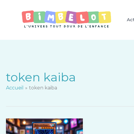
Aller
au
contenu
Act
token kaiba
Accueil
token kaiba
Yu-
Gi-