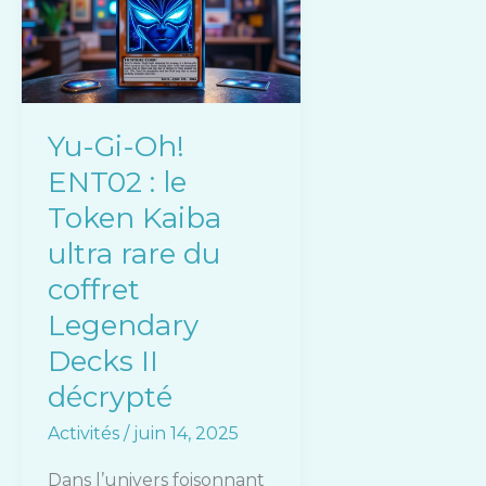
Oh!
ENT02
:
le
Token
Yu-Gi-Oh!
Kaiba
ENT02 : le
ultra
rare
Token Kaiba
du
ultra rare du
coffret
coffret
Legendary
Legendary
Decks
II
Decks II
décrypté
décrypté
Activités
/
juin 14, 2025
Dans l’univers foisonnant