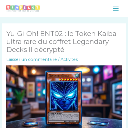
Aller
Main
au
Men
contenu
Yu-Gi-Oh! ENT02 : le Token Kaiba
ultra rare du coffret Legendary
Decks II décrypté
Laisser un commentaire
/
Activités