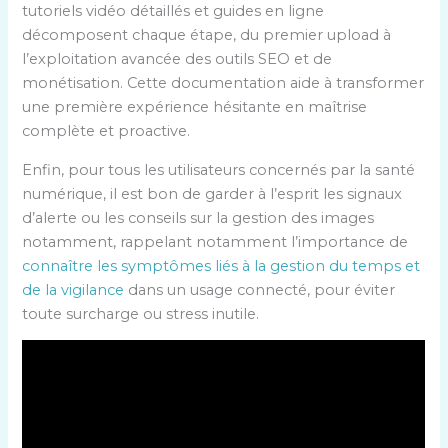
tutoriels vidéo détaillés et guides en ligne
décomposent chaque étape, du premier upload à
l’exploitation avancée des outils SEO et de
monétisation. Cette documentation aide à transformer
une première expérience hésitante en maîtrise
complète et proactive.
Enfin, pour tous les utilisateurs concernés par la santé
numérique, il est bon de garder à l’esprit les signaux
d’alerte ou les conseils sur la gestion des images
notamment, rappelant notamment l’importance de
connaître les symptômes liés à la gestion du temps et
de la vigilance
dans un usage connecté, pour éviter
toute surcharge ou stress inutile.