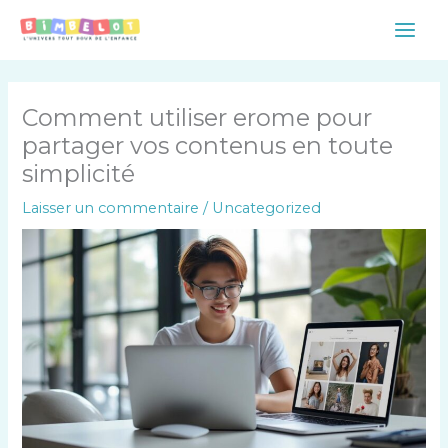
Aller
Main
au
Men
contenu
Comment utiliser erome pour
partager vos contenus en toute
simplicité
Laisser un commentaire
/
Uncategorized