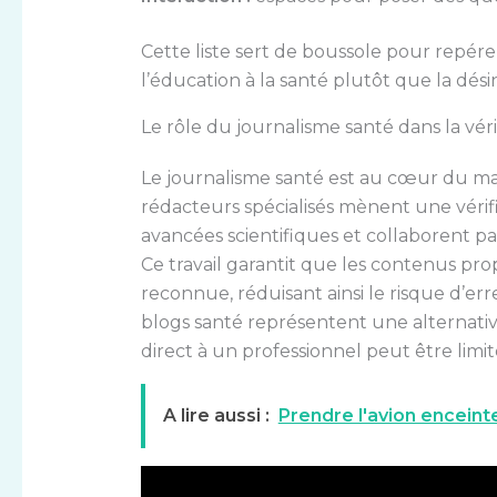
Cette liste sert de boussole pour repére
l’éducation à la santé plutôt que la dés
Le rôle du journalisme santé dans la vérif
Le journalisme santé est au cœur du mai
rédacteurs spécialisés mènent une vérifi
avancées scientifiques et collaborent p
Ce travail garantit que les contenus pr
reconnue, réduisant ainsi le risque d’err
blogs santé représentent une alternativ
direct à un professionnel peut être limit
A lire aussi :
Prendre l'avion enceint