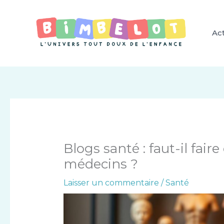
Aller
au
contenu
Act
Blogs santé : faut-il fai
médecins ?
Laisser un commentaire
/
Santé