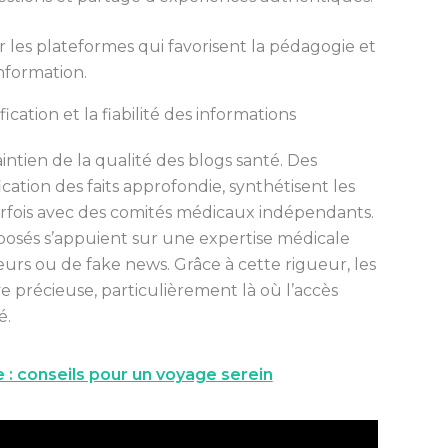
r les plateformes qui favorisent la pédagogie et
information.
ication et la fiabilité des informations
ntien de la qualité des blogs santé. Des
cation des faits approfondie, synthétisent les
arfois avec des comités médicaux indépendants.
oposés s’appuient sur une expertise médicale
eurs ou de fake news. Grâce à cette rigueur, les
e précieuse, particulièrement là où l’accès
é.
e : conseils pour un voyage serein