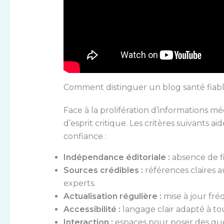
Comment distinguer un blog santé fiabl
Face à la prolifération d’informations méd
d’esprit critique. Les critères suivants a
confiance :
Indépendance éditoriale :
absence de f
Sources crédibles :
références claires a
experts.
Actualisation régulière :
mise à jour fré
Accessibilité :
langage clair adapté à tou
Interaction :
espaces pour poser des que