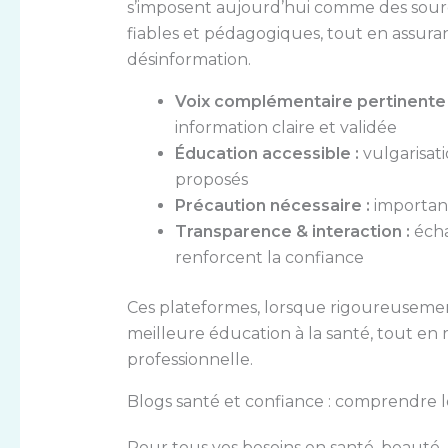
s’imposent aujourd’hui comme des sourc
fiables et pédagogiques, tout en assuran
désinformation.
Voix complémentaire pertinente 
information claire et validée
Éducation accessible :
vulgarisat
proposés
Précaution nécessaire :
importance
Transparence & interaction :
écha
renforcent la confiance
Ces plateformes, lorsque rigoureusemen
meilleure éducation à la santé, tout en
professionnelle.
Blogs santé et confiance : comprendre 
Pour tous vos besoins en santé, beauté, b