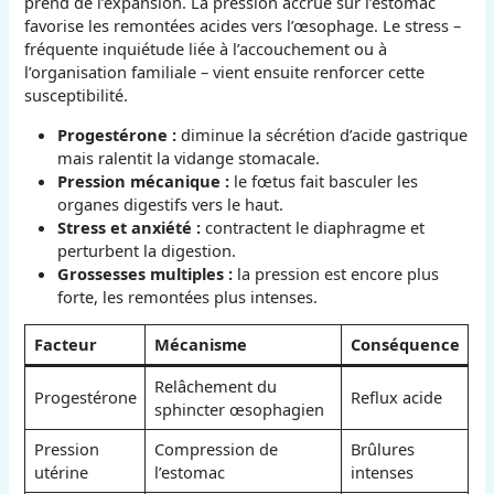
prend de l’expansion. La pression accrue sur l’estomac
favorise les remontées acides vers l’œsophage. Le stress –
fréquente inquiétude liée à l’accouchement ou à
l’organisation familiale – vient ensuite renforcer cette
susceptibilité.
Progestérone :
diminue la sécrétion d’acide gastrique
mais ralentit la vidange stomacale.
Pression mécanique :
le fœtus fait basculer les
organes digestifs vers le haut.
Stress et anxiété :
contractent le diaphragme et
perturbent la digestion.
Grossesses multiples :
la pression est encore plus
forte, les remontées plus intenses.
Facteur
Mécanisme
Conséquence
Relâchement du
Progestérone
Reflux acide
sphincter œsophagien
Pression
Compression de
Brûlures
utérine
l’estomac
intenses