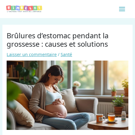
Aller
Main
au
contenu
Men
Brûlures d’estomac pendant la
grossesse : causes et solutions
Laisser un commentaire
/
Santé