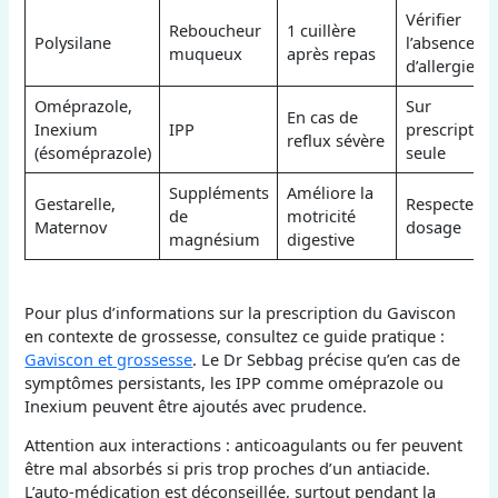
Vérifier
Reboucheur
1 cuillère
Polysilane
l’absence
muqueux
après repas
d’allergie
Oméprazole,
Sur
En cas de
Inexium
IPP
prescription
reflux sévère
(ésoméprazole)
seule
Suppléments
Améliore la
Gestarelle,
Respecter le
de
motricité
Maternov
dosage
magnésium
digestive
Pour plus d’informations sur la prescription du Gaviscon
en contexte de grossesse, consultez ce guide pratique :
Gaviscon et grossesse
. Le Dr Sebbag précise qu’en cas de
symptômes persistants, les IPP comme oméprazole ou
Inexium peuvent être ajoutés avec prudence.
Attention aux interactions : anticoagulants ou fer peuvent
être mal absorbés si pris trop proches d’un antiacide.
L’auto-médication est déconseillée, surtout pendant la