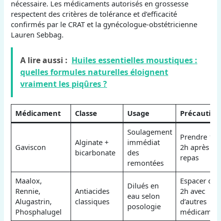
nécessaire. Les médicaments autorisés en grossesse
respectent des critères de tolérance et d’efficacité
confirmés par le CRAT et la gynécologue-obstétricienne
Lauren Sebbag.
A lire aussi :
Huiles essentielles moustiques :
quelles formules naturelles éloignent
vraiment les piqûres ?
Médicament
Classe
Usage
Précaution
Soulagement
Prendre 1 à
Alginate +
immédiat
Gaviscon
2h après
bicarbonate
des
repas
remontées
Maalox,
Espacer de
Dilués en
Rennie,
Antiacides
2h avec
eau selon
Alugastrin,
classiques
d’autres
posologie
Phosphalugel
médicamen