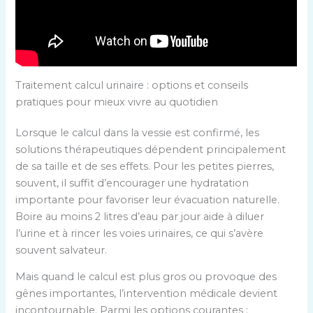
Traitement calcul urinaire : options et conseils
pratiques pour mieux vivre au quotidien
Lorsque le calcul dans la vessie est confirmé, les
solutions thérapeutiques dépendent principalement
de sa taille et de ses effets. Pour les petites pierres,
souvent, il suffit d’encourager une hydratation
importante pour favoriser leur évacuation naturelle.
Boire au moins 2 litres d’eau par jour aide à diluer
l’urine et à rincer les voies urinaires, ce qui s’avère
souvent salvateur.
Mais quand le calcul est plus gros ou provoque des
gênes importantes, l’intervention médicale devient
incontournable. Parmi les options courantes :