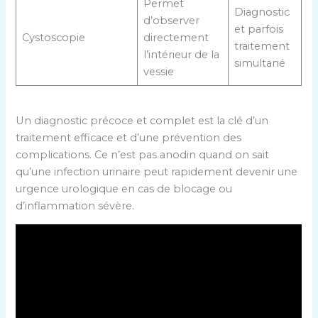
Permet
Diagnostic
d’observer
et parfois
Cystoscopie
directement
traitement
l’intérieur de la
simultané
vessie
Un diagnostic précoce et complet est la clé d’un
traitement efficace et d’une prévention des
complications. Ce n’est pas anodin quand on sait
qu’une infection urinaire peut rapidement devenir une
urgence urologique en cas de blocage ou
d’inflammation sévère.