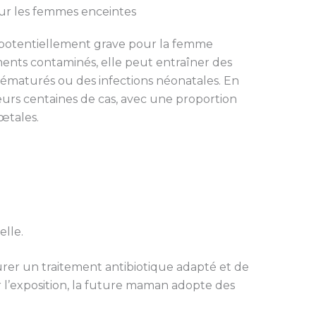
sur les femmes enceintes
s potentiellement grave pour la femme
iments contaminés, elle peut entraîner des
ématurés ou des infections néonatales. En
urs centaines de cas, avec une proportion
œtales.
elle.
rer un traitement antibiotique adapté et de
r l’exposition, la future maman adopte des