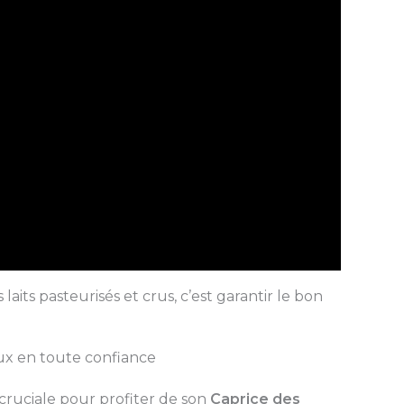
 laits pasteurisés et crus, c’est garantir le bon
eux en toute confiance
 cruciale pour profiter de son
Caprice des