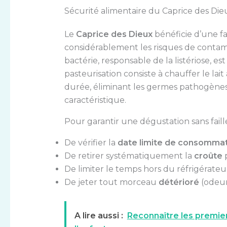
Sécurité alimentaire du Caprice des Die
Le
Caprice des Dieux
bénéficie d’une fab
considérablement les risques de contam
bactérie, responsable de la listériose, e
pasteurisation consiste à chauffer le l
durée, éliminant les germes pathogènes 
caractéristique.
Pour garantir une dégustation sans faille, 
De vérifier la
date limite de consomma
De retirer systématiquement la
croûte
p
De limiter le temps hors du réfrigérateu
De jeter tout morceau
détérioré
(odeur
A lire aussi :
Reconnaître les premie