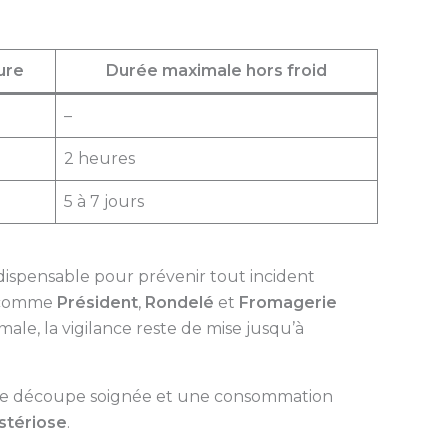
ure
Durée maximale hors froid
–
2 heures
5 à 7 jours
ndispensable pour prévenir tout incident
s comme
Président
,
Rondelé
et
Fromagerie
ale, la vigilance reste de mise jusqu’à
 une découpe soignée et une consommation
istériose
.