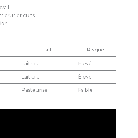
ail.
s crus et cuits.
ion.
Lait
Risque
Lait cru
Élevé
Lait cru
Élevé
Pasteurisé
Faible