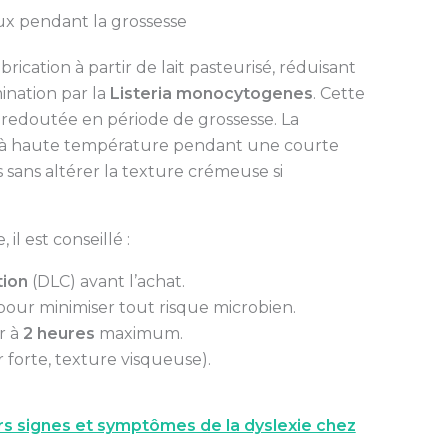
ux pendant la grossesse
rication à partir de lait pasteurisé, réduisant
ination par la
Listeria monocytogenes
. Cette
st redoutée en période de grossesse. La
ait à haute température pendant une courte
sans altérer la texture crémeuse si
il est conseillé :
tion
(DLC) avant l’achat.
our minimiser tout risque microbien.
r à
2 heures
maximum.
 forte, texture visqueuse).
rs signes et symptômes de la dyslexie chez