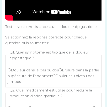
Testez vos connaissances sur la douleur épigastrique
Sélectionnez la réponse correcte pour chaque
question puis soumettez.
Q1. Quel symptôme est typique de la douleur
épigastrique ?
Douleur dans le bas du dos
Brûlure dans la partie
supérieure de l’abdomen
Douleur au niveau des
jambes
Q2. Quel médicament est utilisé pour réduire la
production d’acide gastrique ?