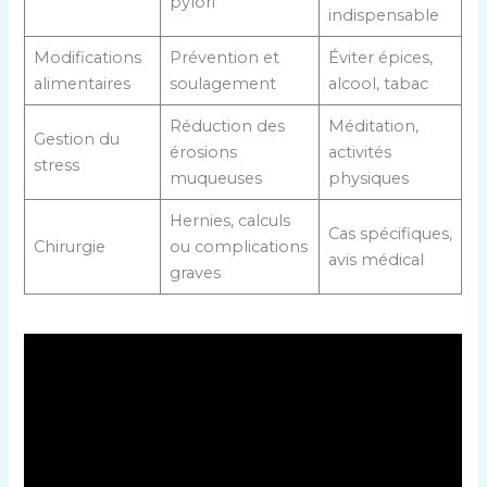
pylori
indispensable
Modifications
Prévention et
Éviter épices,
alimentaires
soulagement
alcool, tabac
Réduction des
Méditation,
Gestion du
érosions
activités
stress
muqueuses
physiques
Hernies, calculs
Cas spécifiques,
Chirurgie
ou complications
avis médical
graves