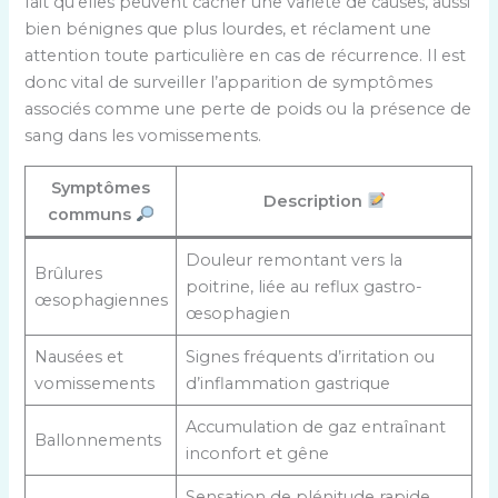
fait qu’elles peuvent cacher une variété de causes, aussi
bien bénignes que plus lourdes, et réclament une
attention toute particulière en cas de récurrence. Il est
donc vital de surveiller l’apparition de symptômes
associés comme une perte de poids ou la présence de
sang dans les vomissements.
Symptômes
Description
communs
Douleur remontant vers la
Brûlures
poitrine, liée au reflux gastro-
œsophagiennes
œsophagien
Nausées et
Signes fréquents d’irritation ou
vomissements
d’inflammation gastrique
Accumulation de gaz entraînant
Ballonnements
inconfort et gêne
Sensation de plénitude rapide,