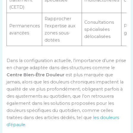
traitement
spécialisée
multifactorielles
cons
(CETD)
Rapprocher
Consultations
Permanences
l’expertise aux
Pati
spécialisées
avancées
zones sous-
géo
délocalisées
dotées
Dans la configuration actuelle, l’importance d’une prise
en charge adaptée dans des structures comme le
Centre Bien-Être Douleur
est plus marquée que
jamais, alors que les douleurs chroniques impactent la
qualité de vie plus profondément, obligeant parfois à
des ajustements au quotidien, que l’on retrouvera
également dans les solutions proposées pour les
douleurs spécifiques du quotidien, comme celles
traitées dans des articles dédiés, tel que
les douleurs
d’épaule
.