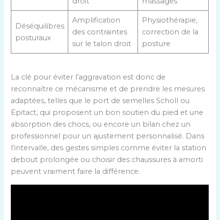
droit
massages
Amplification
Physiothérapie,
Déséquilibres
des contraintes
correction de la
posturaux
sur le talon droit
posture
La clé pour éviter l’aggravation est donc de
reconnaître ce mécanisme et de prendre les mesures
adaptées, telles que le port de semelles Scholl ou
Epitact, qui proposent un bon soutien du pied et une
absorption des chocs, ou encore un bilan chez un
professionnel pour un ajustement personnalisé. Dans
l’intervalle, des gestes simples comme éviter la station
debout prolongée ou choisir des chaussures à amorti
peuvent vraiment faire la différence.