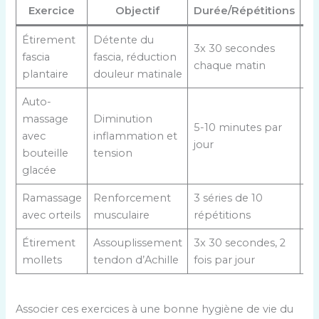
Exercice
Objectif
Durée/Répétitions
Pr
Étirement
Détente du
Év
3x 30 secondes
fascia
fascia, réduction
do
chaque matin
plantaire
douleur matinale
ex
Auto-
massage
Diminution
Pa
5-10 minutes par
avec
inflammation et
di
jour
bouteille
tension
pe
glacée
Ramassage
Renforcement
3 séries de 10
Ne
avec orteils
musculaire
répétitions
fo
Étirement
Assouplissement
3x 30 secondes, 2
Pr
mollets
tendon d’Achille
fois par jour
d
Associer ces exercices à une bonne hygiène de vie du