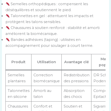
Semelles orthopédiques : compensent les
déséquilibres et soutiennent le pied.
Talonnettes en gel : attentuent les impacts et
protègent les talons sensibles.
Chaussures à soutien renforcé : stabilité et amorti
améliorent la biomécanique.
Bandes adhésives (taping) : utilisées en
accompagnement pour soulager à court terme.
Marq
Produit
Utilisation
Avantage clé
popula
Semelles
Correction
Redistribution
DR Scholl
plantaires
biomécanique
des pressions
Poderm, 
Talonnettes
Amorti au
Absorption
Compeed,
en silicone
talon
des chocs
Epitact
Chaussures
Confort et
Soutien et
Sigvaris, 