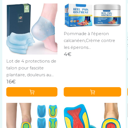
Pommade à l'éperon
calcanéen,Crème contre
les éperons
4€
calcanéens,Pommade
apaisante pour les
Lot de 4 protections de
douleurs au talon,Crème
talon pour fasciite
pour talons,Pommade
plantaire, douleurs au
16€
apaisante pour talons,Pour
talon, tendinite d'Achille,
talons,chevilles,articulations
éperon osseux, soulager
la douleur des pieds