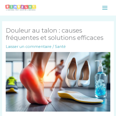
Aller
Main
au
Men
contenu
Douleur au talon : causes
fréquentes et solutions efficaces
Laisser un commentaire
/
Santé