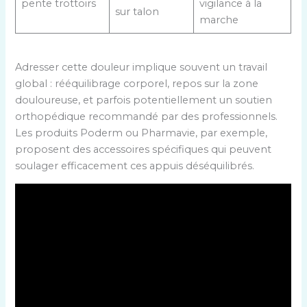
pente trottoirs
vigilance à la
sur talon
marche
Adresser cette douleur implique souvent un travail
global : rééquilibrage corporel, repos sur la zone
douloureuse, et parfois potentiellement un soutien
orthopédique recommandé par des professionnels.
Les produits Poderm ou Pharmavie, par exemple,
proposent des accessoires spécifiques qui peuvent
soulager efficacement ces appuis déséquilibrés.