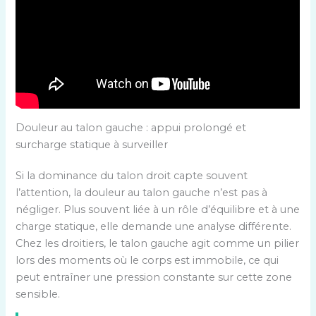
Douleur au talon gauche : appui prolongé et
surcharge statique à surveiller
Si la dominance du talon droit capte souvent
l’attention, la douleur au talon gauche n’est pas à
négliger. Plus souvent liée à un rôle d’équilibre et à une
charge statique, elle demande une analyse différente.
Chez les droitiers, le talon gauche agit comme un pilier
lors des moments où le corps est immobile, ce qui
peut entraîner une pression constante sur cette zone
sensible.