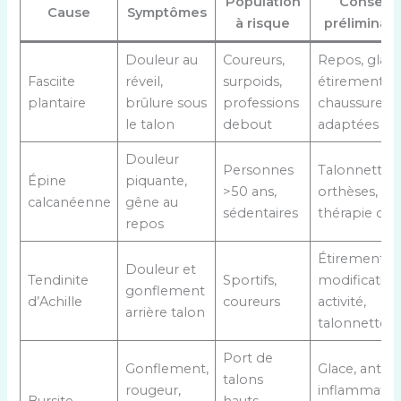
Population
Conseils
Cause
Symptômes
à risque
préliminair
Douleur au
Coureurs,
Repos, glace
Fasciite
réveil,
surpoids,
étirements,
plantaire
brûlure sous
professions
chaussures
le talon
debout
adaptées
Douleur
Personnes
Talonnettes,
Épine
piquante,
>50 ans,
orthèses,
calcanéenne
gêne au
sédentaires
thérapie cib
repos
Étirements,
Douleur et
Tendinite
Sportifs,
modification
gonflement
d’Achille
coureurs
activité,
arrière talon
talonnettes
Port de
Gonflement,
Glace, anti-
talons
rougeur,
inflammatoir