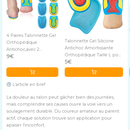
4 Paires Talonnette Gel
Talonnette Gel Silicone
Orthopédique
Antichoc Amortissante
Antichoc,avec 2
Orthopédique Taille L pour
9€
Coussinets pour
5€
Fasciite Plantaire, Douleurs
Chaussures,Talonnette
au Talon d'Achille,
Epine
Coussinets Absorbants,
Calcaneenne,Talonnette
Talonnette Epine
Tendon D'achille,pour
L’article en bref
Calcaneenne 1 Paire
Douleurs au Talon
La douleur au talon peut gâcher bien des journées,
d'Achille,Fasciite
mais comprendre ses causes ouvre la voie vers un
Plantaire(S)
soulagement durable. Du coureur amateur au parent
actif, chaque solution trouve son application pour
apaiser l’inconfort.