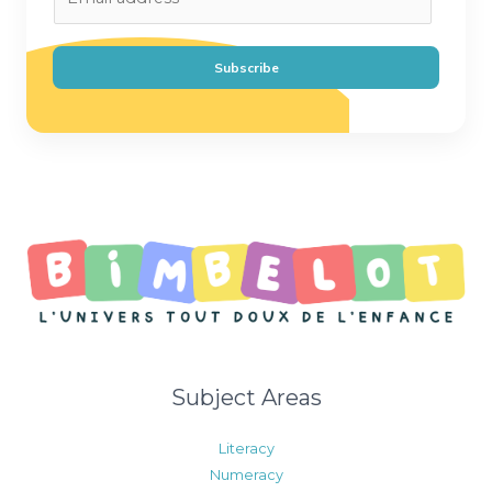
m
a
i
Subscribe
l
*
Subject Areas
Literacy
Numeracy