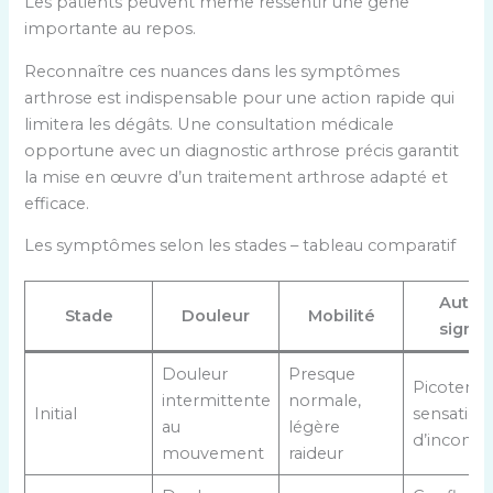
Les patients peuvent même ressentir une gêne
importante au repos.
Reconnaître ces nuances dans les symptômes
arthrose est indispensable pour une action rapide qui
limitera les dégâts. Une consultation médicale
opportune avec un diagnostic arthrose précis garantit
la mise en œuvre d’un traitement arthrose adapté et
efficace.
Les symptômes selon les stades – tableau comparatif
Autre
Stade
Douleur
Mobilité
signe
Douleur
Presque
Picoteme
intermittente
normale,
Initial
sensation
au
légère
d’inconfo
mouvement
raideur