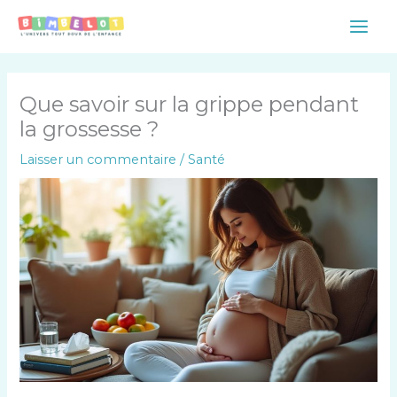
Aller
Main
au
Men
contenu
Que savoir sur la grippe pendant
la grossesse ?
Laisser un commentaire
/
Santé