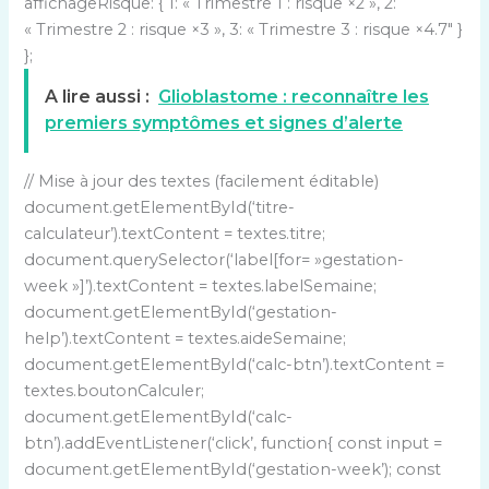
affichageRisque: { 1: « Trimestre 1 : risque ×2 », 2:
« Trimestre 2 : risque ×3 », 3: « Trimestre 3 : risque ×4.7″ }
};
A lire aussi :
Glioblastome : reconnaître les
premiers symptômes et signes d’alerte
// Mise à jour des textes (facilement éditable)
document.getElementById(‘titre-
calculateur’).textContent = textes.titre;
document.querySelector(‘label[for= »gestation-
week »]’).textContent = textes.labelSemaine;
document.getElementById(‘gestation-
help’).textContent = textes.aideSemaine;
document.getElementById(‘calc-btn’).textContent =
textes.boutonCalculer;
document.getElementById(‘calc-
btn’).addEventListener(‘click’, function{ const input =
document.getElementById(‘gestation-week’); const