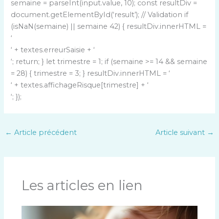
semaine = parseInt(input.value, 10); const resultDiv =
document.getElementById(‘result’); // Validation if
(isNaN(semaine) || semaine 42) { resultDiv.innerHTML =
‘
‘ + textes.erreurSaisie + ‘
‘; return; } let trimestre = 1; if (semaine >= 14 && semaine
= 28) { trimestre = 3; } resultDiv.innerHTML = ‘
‘ + textes.affichageRisque[trimestre] + ‘
‘; });
←
Article précédent
Article suivant
→
Les articles en lien