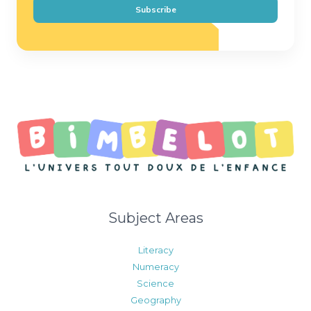
i
Subscribe
l
*
Subject Areas
Literacy
Numeracy
Science
Geography