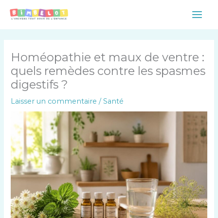
Aller
Main
au
Men
contenu
Homéopathie et maux de ventre :
quels remèdes contre les spasmes
digestifs ?
Laisser un commentaire
/
Santé