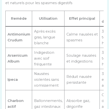
et naturels pour les spasmes digestifs
Remède
Utilisation
Effet principal
d’a
Après excès
3 gr
Antimonium
Calme nausées et
gras, langue
tout
Crudum
spasmes
blanche
heu
Indigestion
3 gr
Arsenicum
Soulage nausées
avec soif
tout
Album
et indigestions
fréquente
heu
Nausées
3 gr
Réduit nausée
Ipeca
violentes sans
esp
persistante
vomissement
amé
Gélu
Charbon
Ballonnements,
Absorbe gaz,
dis
actif
gaz intestinaux
dégonfle
autr