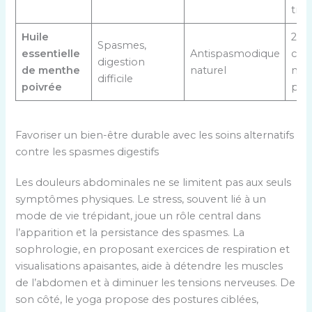
tra
Huile
2 go
Spasmes,
essentielle
Antispasmodique
com
digestion
de menthe
naturel
neut
difficile
poivrée
par 
Favoriser un bien-être durable avec les soins alternatifs
contre les spasmes digestifs
Les douleurs abdominales ne se limitent pas aux seuls
symptômes physiques. Le stress, souvent lié à un
mode de vie trépidant, joue un rôle central dans
l’apparition et la persistance des spasmes. La
sophrologie, en proposant exercices de respiration et
visualisations apaisantes, aide à détendre les muscles
de l’abdomen et à diminuer les tensions nerveuses. De
son côté, le yoga propose des postures ciblées,