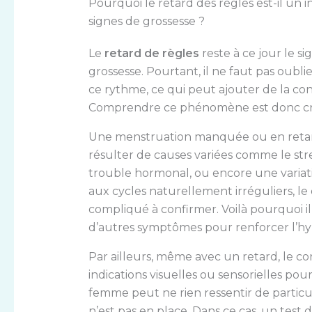
Pourquoi le retard des règles est-il un i
signes de grossesse ?
Le
retard de règles
reste à ce jour le s
grossesse. Pourtant, il ne faut pas oub
ce rythme, ce qui peut ajouter de la co
Comprendre ce phénomène est donc cruci
Une menstruation manquée ou en retard
résulter de causes variées comme le str
trouble hormonal, ou encore une variat
aux cycles naturellement irréguliers, le 
compliqué à confirmer. Voilà pourquoi il
d’autres symptômes pour renforcer l’h
Par ailleurs, même avec un retard, le c
indications visuelles ou sensorielles pour
femme peut ne rien ressentir de particul
n’est pas en place. Dans ce cas, un test 