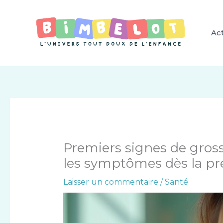
Aller
au
contenu
Act
Premiers signes de gros
les symptômes dès la p
Laisser un commentaire
/
Santé