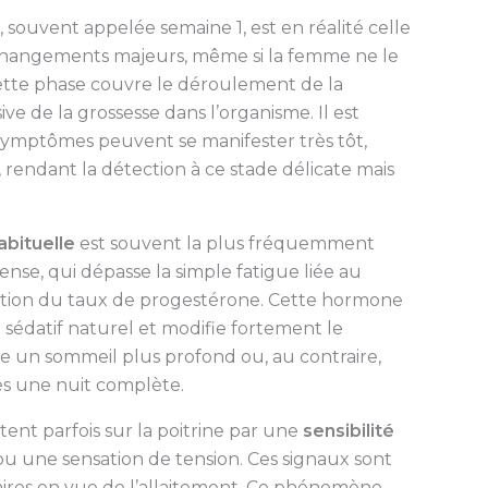
souvent appelée semaine 1, est en réalité celle
changements majeurs, même si la femme ne le
ette phase couvre le déroulement de la
ve de la grossesse dans l’organisme. Il est
symptômes peuvent se manifester très tôt,
 rendant la détection à ce stade délicate mais
abituelle
est souvent la plus fréquemment
ense, qui dépasse la simple fatigue liée au
ation du taux de progestérone. Cette hormone
 sédatif naturel et modifie fortement le
e un sommeil plus profond ou, au contraire,
s une nuit complète.
tent parfois sur la poitrine par une
sensibilité
ou une sensation de tension. Ces signaux sont
aires en vue de l’allaitement. Ce phénomène