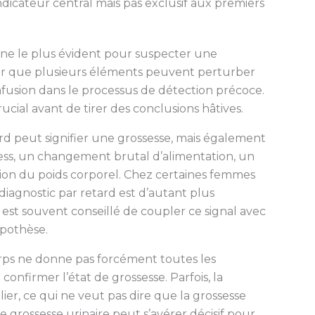
ndicateur central mais pas exclusif aux premiers
igne le plus évident pour suspecter une
lier que plusieurs éléments peuvent perturber
nfusion dans le processus de détection précoce.
al avant de tirer des conclusions hâtives.
 peut signifier une grossesse, mais également
ess, un changement brutal d’alimentation, un
ion du poids corporel. Chez certaines femmes
diagnostic par retard est d’autant plus
 est souvent conseillé de coupler ce signal avec
ypothèse.
orps ne donne pas forcément toutes les
 confirmer l’état de grossesse. Parfois, la
ier, ce qui ne veut pas dire que la grossesse
de grossesse urinaire peut s’avérer décisif pour