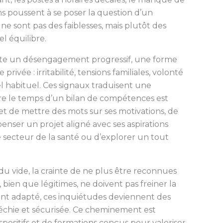
ns poussent à se poser la question d’un
 sont pas des faiblesses, mais plutôt des
el équilibre.
sente un désengagement progressif, une forme
rivée : irritabilité, tensions familiales, volonté
el habituel. Ces signaux traduisent une
e le temps d’un bilan de compétences est
et de mettre des mots sur ses motivations, de
nser un projet aligné avec ses aspirations
le secteur de la santé ou d’explorer un tout
du vide, la crainte de ne plus être reconnues
 bien que légitimes, ne doivent pas freiner la
t adapté, ces inquiétudes deviennent des
léchie et sécurisée. Ce cheminement est
ispositifs et de formations conçus pour valoriser