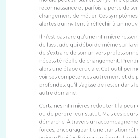
reconnaissance et parfois la perte de se
changement de métier. Ces symptômes ne
alertes qui invitent à réfléchir à un nouv
Il n’est pas rare qu’une infirmière res
de lassitude qui déborde même sur la vie p
de s’extraire de son univers professionn
nécessité réelle de changement. Prendr
alors une étape cruciale. Cet outil perm
voir ses compétences autrement et de pe
profondes, qu’il s’agisse de rester dans 
autre domaine.
Certaines infirmières redoutent la peur 
ou de perdre leur statut. Mais ces peurs,
démarche. À travers un accompagnemen
forces, encourageant une transition réf
aujourd’hui facilité par un éventail de d