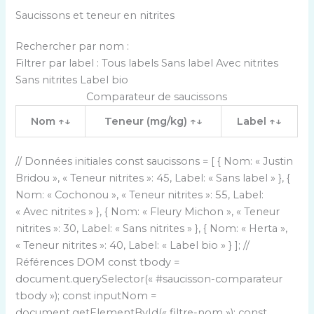
Saucissons et teneur en nitrites
Rechercher par nom :
Filtrer par label :
Tous labels Sans label Avec nitrites
Sans nitrites Label bio
Comparateur de saucissons
Nom ↑↓
Teneur (mg/kg) ↑↓
Label ↑↓
// Données initiales const saucissons = [ { Nom: « Justin
Bridou », « Teneur nitrites »: 45, Label: « Sans label » }, {
Nom: « Cochonou », « Teneur nitrites »: 55, Label:
« Avec nitrites » }, { Nom: « Fleury Michon », « Teneur
nitrites »: 30, Label: « Sans nitrites » }, { Nom: « Herta »,
« Teneur nitrites »: 40, Label: « Label bio » } ]; //
Références DOM const tbody =
document.querySelector(« #saucisson-comparateur
tbody »); const inputNom =
document.getElementById(« filtre-nom »); const