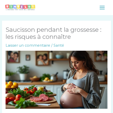
Aller
Main
au
Men
contenu
Saucisson pendant la grossesse :
les risques à connaître
Laisser un commentaire
/
Santé