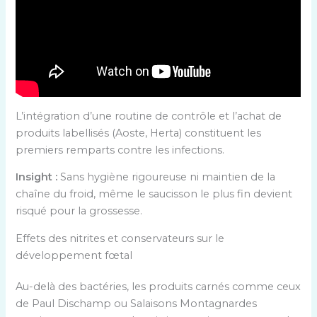
L’intégration d’une routine de contrôle et l’achat de
produits labellisés (Aoste, Herta) constituent les
premiers remparts contre les infections.
Insight :
Sans hygiène rigoureuse ni maintien de la
chaîne du froid, même le saucisson le plus fin devient
risqué pour la grossesse.
Effets des nitrites et conservateurs sur le
développement fœtal
Au-delà des bactéries, les produits carnés comme ceux
de Paul Dischamp ou Salaisons Montagnardes