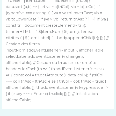
!labelSel || item.Label === labelSel); if (triCol) {
data.sort((a,b) => { let va = a[triCol], vb = b[triCol]; if
(typeof va === « string ») { va = va.toLowerCase; vb =
vb.toLowerCase; } if (va > vb) return triAsc ? 1 : -1; if (va {
const tr = document.createElement(« tr »);
tr.innerHTML = ` ${item.Nom} ${item[« Teneur
nitrites »]} ${item.Label} `; tbody.appendChild(tr); }); } //
Gestion des filtres
inputNom.addEventListener(« input », afficherTable);
selectLabel.addEventListener(« change »,
afficherTable); // Gestion du tri au clic sur en-tête
headers.forEach(th => { th.addEventListener(« click »,
=> { const col = th.getAttribute(« data-col »); if (triCol
=== col) triAsc = !triAsc; else { triCol = col; triAsc = true; }
afficherTable; }); th.addEventListener(« keypress », e =>
{ if (e.key === « Enter ») th.click; }); }); // Initialisation
afficherTable;