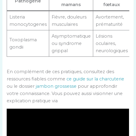
Pathogène
mamans
fœtaux
Listeria
Fièvre, douleurs
Avortement,
monocytogenes
musculaires
prématurité
Asymptomatique
Lésions
Toxoplasma
ou syndrome
oculaires,
gondii
grippal
neurologiques
En complément de ces pratiques, consultez des
ressources fiables comme
ce guide sur la charcuterie
ou le dossier
jambon grossesse
pour approfondir
votre connaissance. Vous pouvez aussi visionner une
explication pratique via