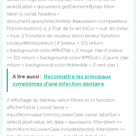
selectLabel = document.getElementById(« filtre-
label »); const headers =
document.querySelectorAll(« #saucisson-comparateur
th[role=button] »); // État de tri let triCol = null; let triAsc
= true; // Fonction de couleur selon teneur function
couleurNitrite(valeur) { if (valeur > 50) return
« background-color:#f8d7da »; // rouge clair if (valeur
>= 30) return « background-color:#fff3cd »; // jaune clair
return « background-color:#d4edda »; // vert clair }
A lire aussi :
Reconnaître les principaux
symptômes d’une infection dentaire
// Affichage du tableau selon filtres et tri function
afficherTable { const texte =
inputNom.value.trim.toLowerCase; const labelSel =
selectLabel.value; let data = saucissons .filter(item =>
item.Nom.toLowerCase.includes(texte)) .filter(item =>