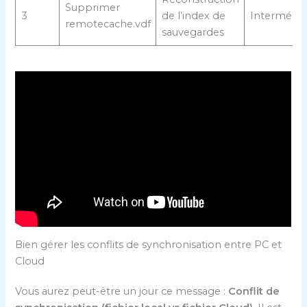
Supprimer
3
de l’index de
Intermédia
remotecache.vdf
sauvegardes
Bien gérer les conflits de synchronisation entre PC et
Cloud
Vous aurez peut-être un jour ce message :
Conflit de