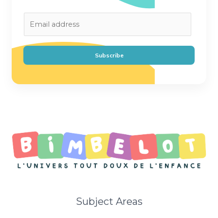
E
m
a
i
Subscribe
l
*
Subject Areas