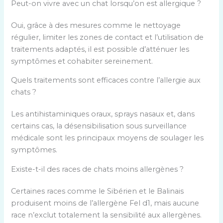
d
Peut-on vivre avec un chat lorsqu’on est allergique ?
s
a
e
Oui, grâce à des mesures comme le nettoyage
n
t
régulier, limiter les zones de contact et l’utilisation de
s
a
traitements adaptés, il est possible d’atténuer les
l
u
symptômes et cohabiter sereinement.
a
t
c
r
Quels traitements sont efficaces contre l’allergie aux
o
e
chats ?
l
s
o
t
Les antihistaminiques oraux, sprays nasaux et, dans
n
r
certains cas, la désensibilisation sous surveillance
n
a
médicale sont les principaux moyens de soulager les
e
i
symptômes.
U
t
Existe-t-il des races de chats moins allergènes ?
s
e
a
m
Certaines races comme le Sibérien et le Balinais
g
e
produisent moins de l’allergène Fel d1, mais aucune
e
n
race n’exclut totalement la sensibilité aux allergènes.
p
t