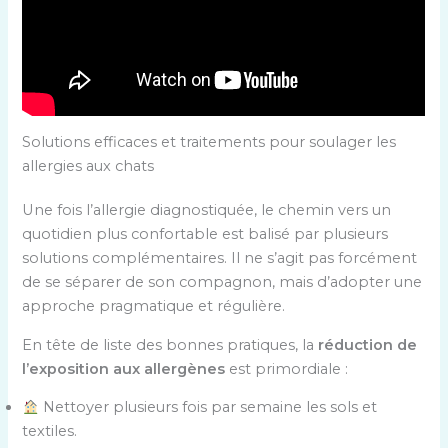
Solutions efficaces et traitements pour soulager les
allergies aux chats
Une fois l’allergie diagnostiquée, le chemin vers un
quotidien plus confortable est balisé par plusieurs
solutions complémentaires. Il ne s’agit pas forcément
de se séparer de son compagnon, mais d’adopter une
approche pragmatique et régulière.
En tête de liste des bonnes pratiques, la
réduction de
l’exposition aux allergènes
est primordiale :
Nettoyer plusieurs fois par semaine les sols et
textiles.