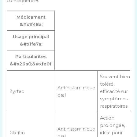
conséquences
Médicament
&#x1f48a;
Usage principal
&#x1fa7a;
Particularités
&#x26a0;&#xfe0f;
Souvent bien
toléré,
Antihistaminique
Zyrtec
efficacité sur
oral
symptômes
respiratoires
Action
prolongée,
Antihistaminique
Claritin
idéal pour
oral