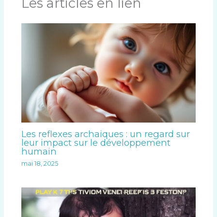
Les articles en lien
a
t
s
Les reflexes archaiques : un regard sur
leur impact sur le développement
humain
mai 18, 2025