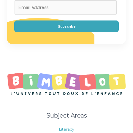
E
m
a
i
Subscribe
l
*
Subject Areas
Literacy