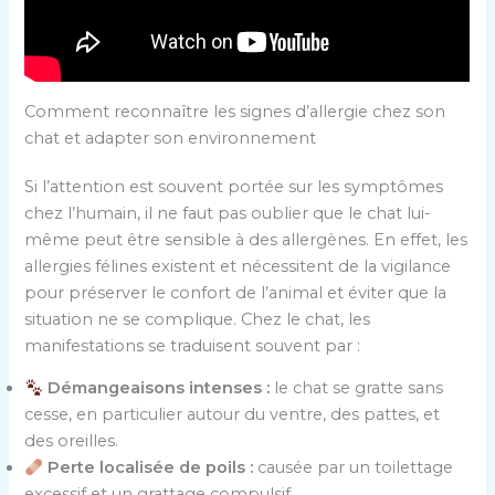
Comment reconnaître les signes d’allergie chez son
chat et adapter son environnement
Si l’attention est souvent portée sur les symptômes
chez l’humain, il ne faut pas oublier que le chat lui-
même peut être sensible à des allergènes. En effet, les
allergies félines existent et nécessitent de la vigilance
pour préserver le confort de l’animal et éviter que la
situation ne se complique. Chez le chat, les
manifestations se traduisent souvent par :
Démangeaisons intenses :
le chat se gratte sans
cesse, en particulier autour du ventre, des pattes, et
des oreilles.
Perte localisée de poils :
causée par un toilettage
excessif et un grattage compulsif.