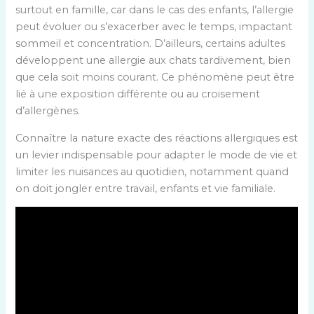
surtout en famille, car dans le cas des enfants, l’allergie
peut évoluer ou s’exacerber avec le temps, impactant
sommeil et concentration. D’ailleurs, certains adultes
développent une allergie aux chats tardivement, bien
que cela soit moins courant. Ce phénomène peut être
lié à une exposition différente ou au croisement
d’allergènes.
Connaître la nature exacte des réactions allergiques est
un levier indispensable pour adapter le mode de vie et
limiter les nuisances au quotidien, notamment quand
on doit jongler entre travail, enfants et vie familiale.