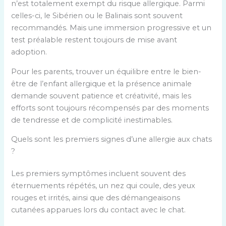
n’est totalement exempt du risque allergique. Parmi
e
t
celles-ci, le Sibérien ou le Balinais sont souvent
l
s
recommandés. Mais une immersion progressive et un
o
a
test préalable restent toujours de mise avant
n
n
adoption.
l
t
e
Pour les parents, trouver un équilibre entre le bien-
i
t
être de l’enfant allergique et la présence animale
h
e
demande souvent patience et créativité, mais les
i
x
efforts sont toujours récompensés par des moments
s
t
de tendresse et de complicité inestimables.
t
e
a
Quels sont les premiers signes d’une allergie aux chats
c
m
?
o
i
n
n
Les premiers symptômes incluent souvent des
t
i
éternuements répétés, un nez qui coule, des yeux
e
q
rouges et irrités, ainsi que des démangeaisons
n
u
cutanées apparues lors du contact avec le chat.
u
e