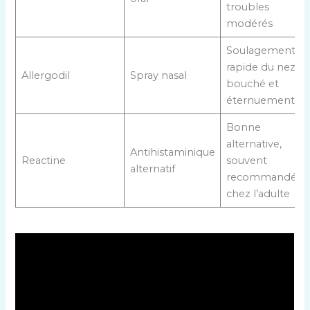
troubles
modérés
Soulagement
rapide du nez
Allergodil
Spray nasal
bouché et
éternuements
Bonne
alternative,
Antihistaminique
Reactine
souvent
alternatif
recommandé
chez l’adulte