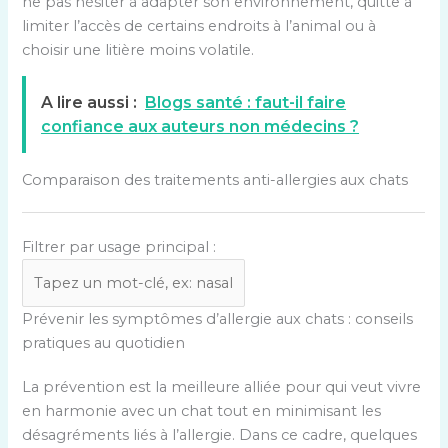
ne pas hésiter à adapter son environnement, quitte à
limiter l’accès de certains endroits à l’animal ou à
choisir une litière moins volatile.
A lire aussi :
Blogs santé : faut-il faire
confiance aux auteurs non médecins ?
Comparaison des traitements anti-allergies aux chats
T
Filtrer par usage principal :
a
b
l
F
Prévenir les symptômes d’allergie aux chats : conseils
e
i
pratiques au quotidien
a
l
u
La prévention est la meilleure alliée pour qui veut vivre
t
c
en harmonie avec un chat tout en minimisant les
r
o
désagréments liés à l’allergie. Dans ce cadre, quelques
e
m