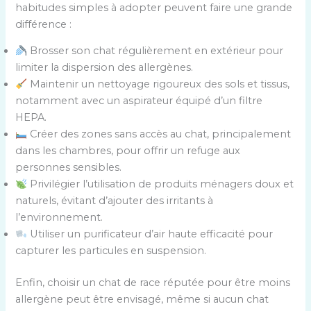
habitudes simples à adopter peuvent faire une grande
l
p
différence :
e
a
s
r
Brosser son chat régulièrement en extérieur pour
l
a
limiter la dispersion des allergènes.
i
t
Maintenir un nettoyage rigoureux des sols et tissus,
g
i
notamment avec un aspirateur équipé d’un filtre
n
f
HEPA.
e
d
Créer des zones sans accès au chat, principalement
s
e
dans les chambres, pour offrir un refuge aux
d
s
personnes sensibles.
u
m
Privilégier l’utilisation de produits ménagers doux et
t
é
naturels, évitant d’ajouter des irritants à
a
d
l’environnement.
b
i
Utiliser un purificateur d’air haute efficacité pour
l
c
capturer les particules en suspension.
e
a
a
m
Enfin, choisir un chat de race réputée pour être moins
u
e
allergène peut être envisagé, même si aucun chat
s
n