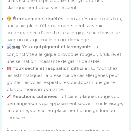
chats est une étape cruciale. Les symptômes
classiquement observés incluent :
Éternuements répétés :
peu après une exposition,
une vraie pluie d’éternuements peut survenir,
accompagnée d’une rhinite allergique caractéristique
avec un nez qui coule ou qui démange.
Yeux qui piquent et larmoyants :
la
conjonctivite allergique provoque rougeur, brûlure, et
une sensation incessante de grains de sable.
Toux sèche et respiration difficile :
surtout chez
les asthmatiques, la présence de ces allergènes peut
gonfler les voies respiratoires, décliquant une gêne
plus ou moins importante.
Réactions cutanées :
urticaire, plaques rouges ou
démangeaisons qui apparaissent souvent sur le visage,
la poitrine, voire à l’emplacement d’une griffure ou
morsure.
À noter que ces symptômes ne nécessitent pas