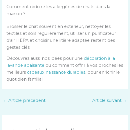
r
s
Comment réduire les allergènes de chats dans la
i
p
maison ?
n
o
c
u
Brosser le chat souvent en extérieur, nettoyer les
i
r
textiles et sols régulièrement, utiliser un purificateur
p
a
d’air HEPA et choisir une litière adaptée restent des
a
l
gestes clés.
l
l
Découvrez aussi nos idées pour une
décoration à la
e
lavande apaisante
ou comment offrir à vos proches les
r
meilleurs
cadeaux naissance durables
, pour enrichir le
g
quotidien familial.
i
e
s
←
Article précédent
Article suivant
→
a
u
x
c
h