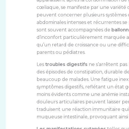
cœliaque, se manifeste par une variété
peuvent concerner plusieurs systèmes du
abdominales intenses et récurrentes se 
sont souvent accompagnées de
ballon
d’inconfort particulièrement marquée aprè
qu’un retard de croissance ou une diffic
parents ou pédiatres.
Les
troubles digestifs
ne s’arrêtent pas 
des épisodes de constipation, durable d
beaucoup de malades. Une fatigue inexp
symptômes digestifs, reflétant un état gén
moins évidents comme une anémie insta
douleurs articulaires peuvent laisser 
traduisent une réaction immunitaire qui, 
muqueuse intestinale, provoquant ainsi u
Les manifestations cutanées
telles que