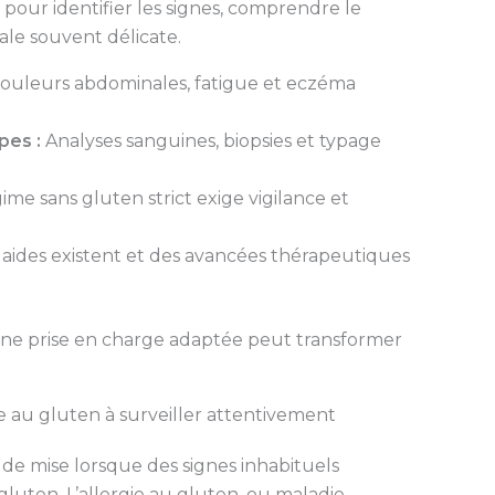
s pour identifier les signes, comprendre le
iale souvent délicate.
ouleurs abdominales, fatigue et eczéma
pes :
Analyses sanguines, biopsies et typage
me sans gluten strict exige vigilance et
aides existent et des avancées thérapeutiques
ne prise en charge adaptée peut transformer
 au gluten à surveiller attentivement
st de mise lorsque des signes inhabituels
luten. L’allergie au gluten, ou maladie