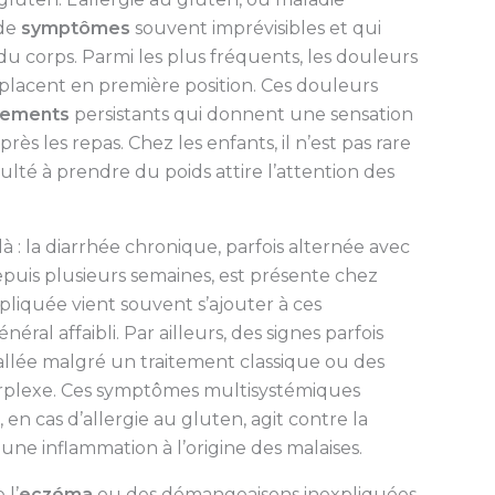
 de
symptômes
souvent imprévisibles et qui
 corps. Parmi les plus fréquents, les douleurs
placent en première position. Ces douleurs
nements
persistants qui donnent une sensation
s les repas. Chez les enfants, il n’est pas rare
ulté à prendre du poids attire l’attention des
là : la diarrhée chronique, parfois alternée avec
epuis plusieurs semaines, est présente chez
liquée vient souvent s’ajouter à ces
éral affaibli. Par ailleurs, des signes parfois
llée malgré un traitement classique ou des
perplexe. Ces symptômes multisystémiques
en cas d’allergie au gluten, agit contre la
ne inflammation à l’origine des malaises.
 l’
eczéma
ou des démangeaisons inexpliquées