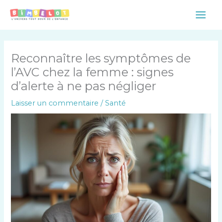
Aller
Main
au
Men
contenu
Reconnaître les symptômes de
l’AVC chez la femme : signes
d’alerte à ne pas négliger
Laisser un commentaire
/
Santé