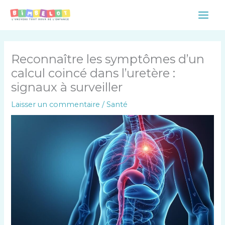
Aller
Main
au
Men
contenu
Reconnaître les symptômes d’un
calcul coincé dans l’uretère :
signaux à surveiller
Laisser un commentaire
/
Santé