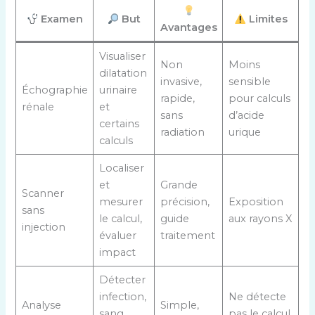
Examen
But
Limites
Avantages
Visualiser
Non
Moins
dilatation
invasive,
sensible
Échographie
urinaire
rapide,
pour calculs
rénale
et
sans
d’acide
certains
radiation
urique
calculs
Localiser
et
Grande
Scanner
mesurer
précision,
Exposition
sans
le calcul,
guide
aux rayons X
injection
évaluer
traitement
impact
Détecter
infection,
Ne détecte
Analyse
Simple,
sang
pas le calcul