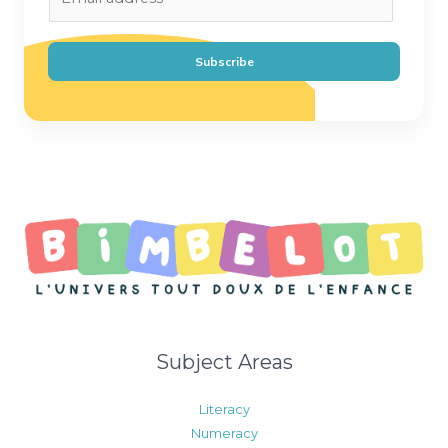
m
a
i
Subscribe
l
*
Subject Areas
Literacy
Numeracy