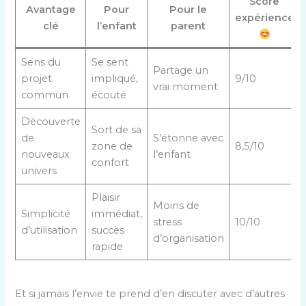
Score
Avantage
Pour
Pour le
expérience
clé
l’enfant
parent
Sens du
Se sent
Partage un
projet
impliqué,
9/10
vrai moment
commun
écouté
Découverte
Sort de sa
de
S’étonne avec
zone de
8,5/10
nouveaux
l’enfant
confort
univers
Plaisir
Moins de
Simplicité
immédiat,
stress
10/10
d’utilisation
succès
d’organisation
rapide
Et si jamais l’envie te prend d’en discuter avec d’autres