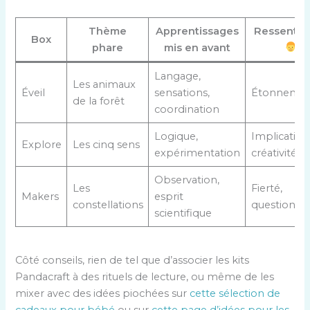
Thème
Apprentissages
Ressenti 
Box
phare
mis en avant
Langage,
Les animaux
Éveil
sensations,
Étonnement
de la forêt
coordination
Logique,
Implication
Explore
Les cinq sens
expérimentation
créativité
Observation,
Les
Fierté,
Makers
esprit
constellations
questionn
scientifique
Côté conseils, rien de tel que d’associer les kits
Pandacraft à des rituels de lecture, ou même de les
mixer avec des idées piochées sur
cette sélection de