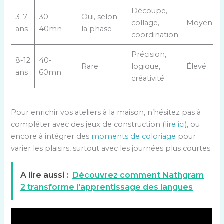
Découpe,
3-7
30-
Oui, selon
collage,
Moyen
ans
40mn
la phase
coordination
Précision,
8-12
40-
Rare
logique,
Élevé
ans
60mn
créativité
Pour enrichir vos ateliers à la maison, n’hésitez pas à
compléter avec des jeux de construction (
lire ici
), ou
encore à intégrer des
moments de coloriage
pour
varier les plaisirs, surtout avec les journées plus courtes.
A lire aussi :
Découvrez comment Nathgram
2 transforme l'apprentissage des langues