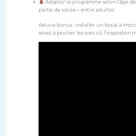
Adapter le programme selon l’âge des
partie de soirée » entre adultes.
Astuce bonus : installer un bocal à impr
série) à piocher les soirs où l’inspiration