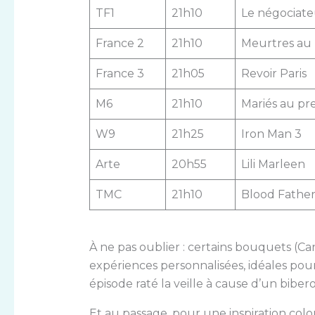
TF1
21h10
Le négociate
France 2
21h10
Meurtres au 
France 3
21h05
Revoir Paris
M6
21h10
Mariés au pr
W9
21h25
Iron Man 3
Arte
20h55
Lili Marleen
TMC
21h10
Blood Fathe
À ne pas oublier : certains bouquets (C
expériences personnalisées, idéales pou
épisode raté la veille à cause d’un biber
Et au passage, pour une inspiration color