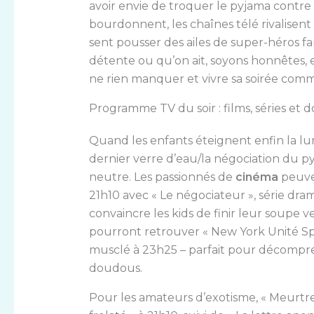
avoir envie de troquer le pyjama contre l
bourdonnent, les chaînes télé rivalisent 
sent pousser des ailes de super-héros fami
détente ou qu’on ait, soyons honnêtes, en
ne rien manquer et vivre sa soirée com
Programme TV du soir : films, séries et 
Quand les enfants éteignent enfin la lu
dernier verre d’eau/la négociation du py
neutre. Les passionnés de
cinéma
peuven
21h10 avec « Le négociateur », série dram
convaincre les kids de finir leur soupe ve
pourront retrouver « New York Unité Sp
musclé à 23h25 – parfait pour décompres
doudous.
Pour les amateurs d’exotisme, « Meurtre