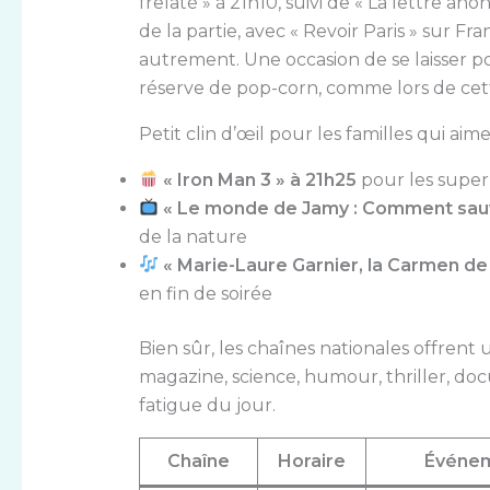
frelaté » à 21h10, suivi de « La lettre a
de la partie, avec « Revoir Paris » sur F
autrement. Une occasion de se laisser po
réserve de pop-corn, comme lors de cet
Petit clin d’œil pour les familles qui aim
« Iron Man 3 » à 21h25
pour les super
« Le monde de Jamy : Comment sauv
de la nature
« Marie-Laure Garnier, la Carmen d
en fin de soirée
Bien sûr, les chaînes nationales offrent u
magazine, science, humour, thriller, docu
fatigue du jour.
Chaîne
Horaire
Événem