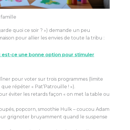
 famille
egarde quoi ce soir ? ») demande un peu
aison pour allier les envies de toute la tribu :
 : est-ce une bonne option pour stimuler
îner pour voter sur trois programmes (limite
 que répéter « Pat’Patrouille ! »).
our éviter les retards façon « on met la table ou
écoupés, popcorn, smoothie Hulk – coucou Adam
e pour grignoter bruyamment quand le suspense