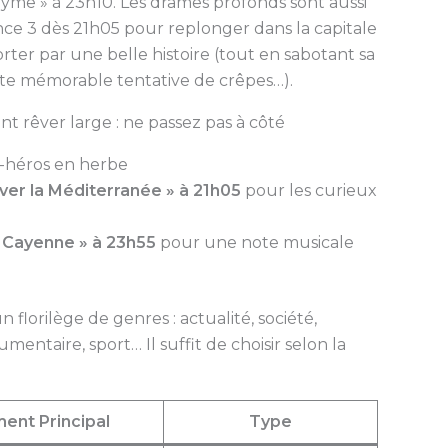
nonyme » à 23h10. Les drames profonds sont aussi
rance 3 dès 21h05 pour replonger dans la capitale
rter par une belle histoire (tout en sabotant sa
te mémorable tentative de crêpes…).
ent rêver large : ne passez pas à côté
-héros en herbe
er la Méditerranée » à 21h05
pour les curieux
e Cayenne » à 23h55
pour une note musicale
n florilège de genres : actualité, société,
mentaire, sport… Il suffit de choisir selon la
ent Principal
Type