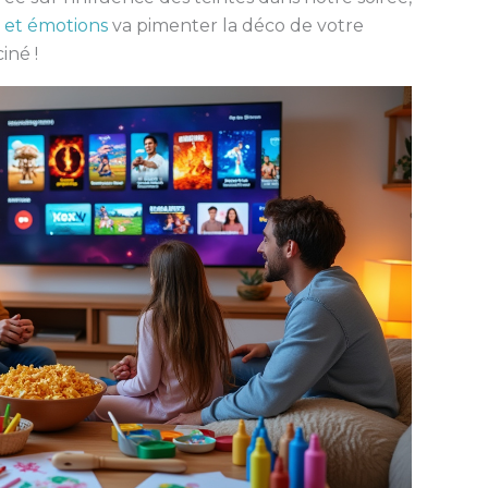
s et émotions
va pimenter la déco de votre
iné !