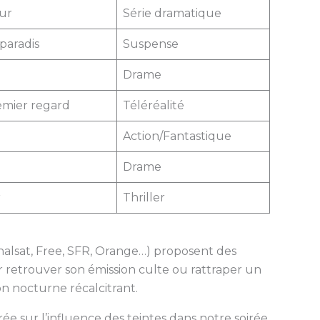
ur
Série dramatique
paradis
Suspense
Drame
emier regard
Téléréalité
Action/Fantastique
Drame
r
Thriller
analsat, Free, SFR, Orange…) proposent des
r retrouver son émission culte ou rattraper un
on nocturne récalcitrant.
ée sur l’influence des teintes dans notre soirée,