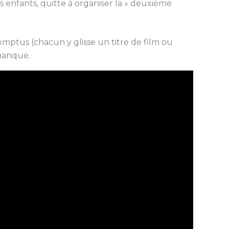
 enfants, quitte à organiser la « deuxième
omptus (chacun y glisse un titre de film ou
 manque.