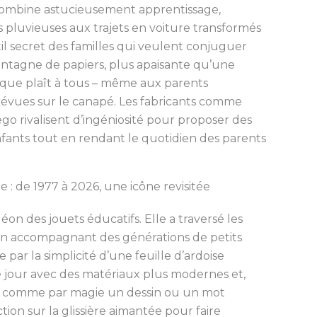
 combine astucieusement apprentissage,
luvieuses aux trajets en voiture transformés
til secret des familles qui veulent conjuguer
ontagne de papiers, plus apaisante qu’une
gique plaît à tous – même aux parents
révues sur le canapé. Les fabricants comme
go rivalisent d’ingéniosité pour proposer des
nfants tout en rendant le quotidien des parents
e : de 1977 à 2026, une icône revisitée
on des jouets éducatifs. Elle a traversé les
en accompagnant des générations de petits
 par la simplicité d’une feuille d’ardoise
le jour avec des matériaux plus modernes et,
er comme par magie un dessin ou un mot
ction sur la glissière aimantée pour faire