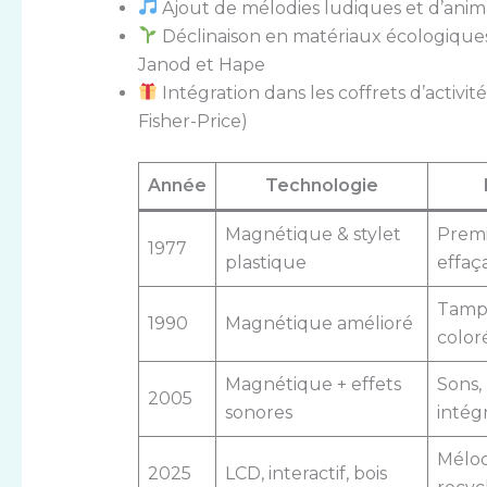
Ajout de mélodies ludiques et d’anima
Déclinaison en matériaux écologiques 
Janod et Hape
Intégration dans les coffrets d’acti
Fisher-Price)
Année
Technologie
Magnétique & stylet
Premi
1977
plastique
effaç
Tampo
1990
Magnétique amélioré
color
Magnétique + effets
Sons,
2005
sonores
intég
Mélod
2025
LCD, interactif, bois