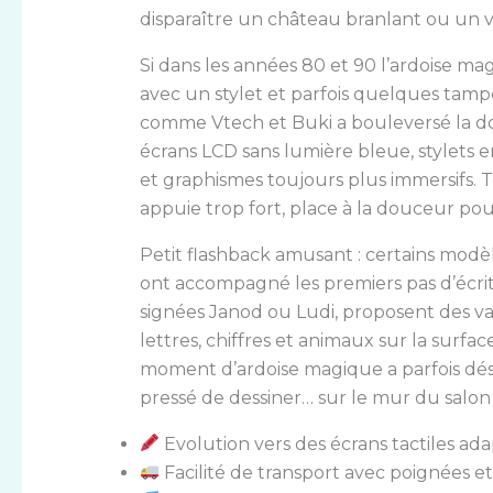
disparaître un château branlant ou un vi
Si dans les années 80 et 90 l’ardoise m
avec un stylet et parfois quelques tam
comme Vtech et Buki a bouleversé la don
écrans LCD sans lumière bleue, stylets e
et graphismes toujours plus immersifs. 
appuie trop fort, place à la douceur pour
Petit flashback amusant : certains modè
ont accompagné les premiers pas d’écritu
signées Janod ou Ludi, proposent des var
lettres, chiffres et animaux sur la surface
moment d’ardoise magique a parfois dé
pressé de dessiner… sur le mur du salon 
Evolution vers des écrans tactiles ada
Facilité de transport avec poignées e