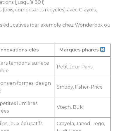
tions (jusqu’à 80 !)
(bois, composants recyclés) avec Crayola,
vités éducatives (par exemple chez Wonderbox ou
Innovations-clés
Marques phares
ers tampons, surface
Petit Jour Paris
able
ns en formes, design
Smoby, Fisher-Price
é
 petites lumières
Vtech, Buki
rées
ies, jeux éducatifs,
Crayola, Janod, Lego,