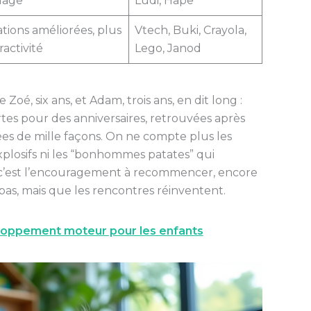
lage
Ludi, Hape
tions améliorées, plus
Vtech, Buki, Crayola,
ractivité
Lego, Janod
oé, six ans, et Adam, trois ans, en dit long :
ertes pour des anniversaires, retrouvées après
tées de mille façons. On ne compte plus les
s explosifs ni les “bonhommes patates” qui
 c’est l’encouragement à recommencer, encore
pas, mais que les rencontres réinventent.
veloppement moteur pour les enfants