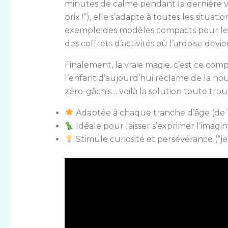
minutes de calme pendant la dernière vir
prix !”), elle s’adapte à toutes les situa
exemple des modèles compacts pour les 
des coffrets d’activités où l’ardoise devi
Finalement, la vraie magie, c’est ce com
l’enfant d’aujourd’hui réclame de la n
zéro-gâchis… voilà la solution toute trou
Adaptée à chaque tranche d’âge (de 1
Idéale pour laisser s’exprimer l’imagin
Stimule curiosité et persévérance (“je