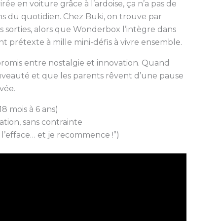
ée en voiture grâce à l’ardoise, ça n’a pas de
tions du quotidien. Chez Buki, on trouve par
sorties, alors que Wonderbox l’intègre dans
ent prétexte à mille mini-défis à vivre ensemble.
promis entre nostalgie et innovation. Quand
ouveauté et que les parents rêvent d’une pause
vée.
8 mois à 6 ans)
ation, sans contrainte
 l’efface… et je recommence !”)