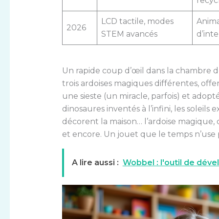
recyc
LCD tactile, modes
Anima
2026
STEM avancés
d’inte
Un rapide coup d’œil dans la chambre de Z
trois ardoises magiques différentes, off
une sieste (un miracle, parfois) et adop
dinosaures inventés à l’infini, les soleil
décorent la maison… l’ardoise magique,
et encore. Un jouet que le temps n’use 
A lire aussi :
Wobbel : l'outil de dé