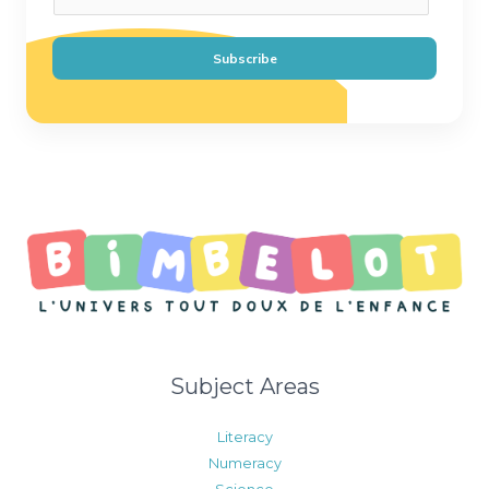
m
a
i
Subscribe
l
*
Subject Areas
Literacy
Numeracy