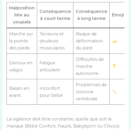
Malposition
Conséquence
Conséquence
liée au
Émoji
à court terme
à long terme
youpala
Marche sur
Tensions et
Risque de
la pointe
douleurs
déformation
des pieds
musculaires
du pied
Difficultés de
Genoux en
Fatigue
marche
valgus
articulaire
autonome
Problèmes de
Bassin en
Inconfort
colonne
avant
pour bébé
vertébrale
La vigilance doit être constante, quelle que soit la
marque (Bébé Confort, Hauck, Babybjörn ou Chicco).