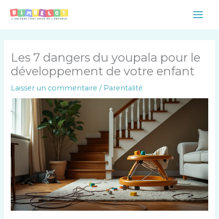
Aller
Main
au
Men
contenu
Les 7 dangers du youpala pour le
développement de votre enfant
Laisser un commentaire
/
Parentalité