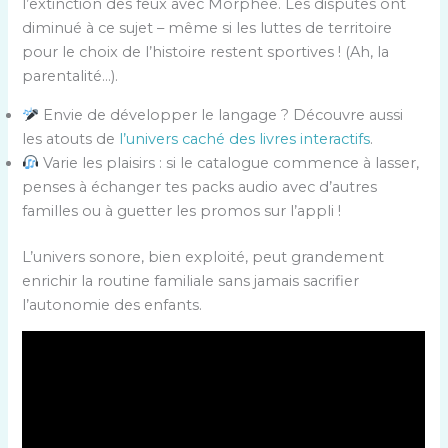
l’extinction des feux avec Morphée. Les disputes ont
diminué à ce sujet – même si les luttes de territoire
pour le choix de l’histoire restent sportives ! (Ah, la
parentalité…).
Envie de développer le langage ? Découvre aussi
les atouts de
l’univers caché des livres interactifs
.
Varie les plaisirs : si le catalogue commence à lasser,
penses à échanger tes packs audio avec d’autres
familles ou à guetter les promos sur l’appli !
L’univers sonore, bien exploité, peut grandement
enrichir la routine familiale sans jamais sacrifier
l’autonomie des enfants.