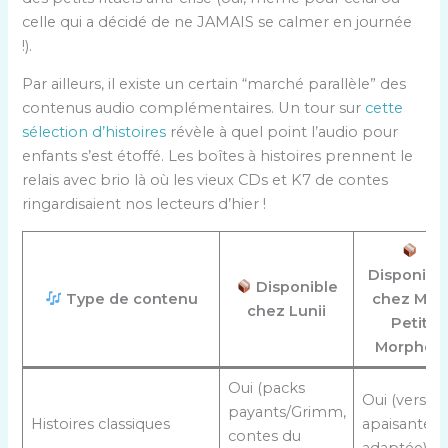
celle qui a décidé de ne JAMAIS se calmer en journée
!).
Par ailleurs, il existe un certain “marché parallèle” des
contenus audio complémentaires. Un tour sur
cette
sélection d’histoires
révèle à quel point l’audio pour
enfants s’est étoffé. Les boîtes à histoires prennent le
relais avec brio là où les vieux CDs et K7 de contes
ringardisaient nos lecteurs d’hier !
Disponibl
Disponible
Type de contenu
chez Mon
chez Lunii
Petit
Morphée
Oui (packs
Oui (versio
payants/Grimm,
Histoires classiques
apaisante
contes du
adaptée)