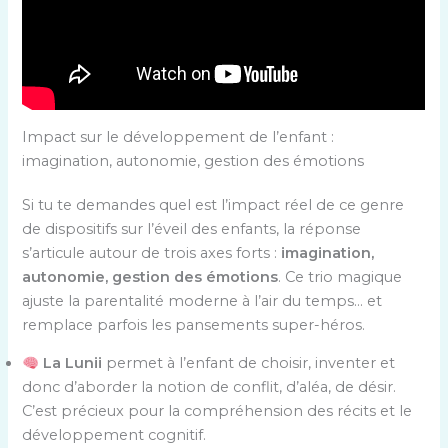
Impact sur le développement de l’enfant :
imagination, autonomie, gestion des émotions
Si tu te demandes quel est l’impact réel de ce genre
de dispositifs sur l’éveil des enfants, la réponse
s’articule autour de trois axes forts :
imagination,
autonomie, gestion des émotions
. Ce trio magique
ajuste la parentalité moderne à l’air du temps… et
remplace parfois les pansements super-héros.
La Lunii
permet à l’enfant de choisir, inventer et
donc d’aborder la notion de conflit, d’aléa, de désir.
C’est précieux pour la compréhension des récits et le
développement cognitif.