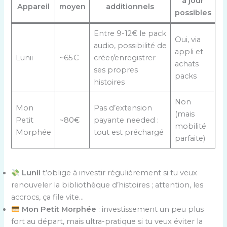
à jour
Appareil
moyen
additionnels
possibles
Entre 9-12€ le pack
Oui, via
audio, possibilité de
appli et
Lunii
~65€
créer/enregistrer
achats
ses propres
packs
histoires
Non
Mon
Pas d’extension
(mais
Petit
~80€
payante needed :
mobilité
Morphée
tout est préchargé
parfaite)
Lunii
t’oblige à investir régulièrement si tu veux
renouveler la bibliothèque d’histoires ; attention, les
accrocs, ça file vite…
Mon Petit Morphée
: investissement un peu plus
fort au départ, mais ultra-pratique si tu veux éviter la