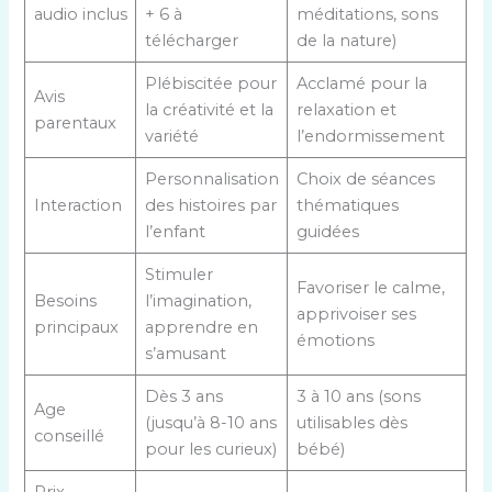
audio inclus
+ 6 à
méditations, sons
télécharger
de la nature)
Plébiscitée pour
Acclamé pour la
Avis
la créativité et la
relaxation et
parentaux
variété
l’endormissement
Personnalisation
Choix de séances
Interaction
des histoires par
thématiques
l’enfant
guidées
Stimuler
Favoriser le calme,
Besoins
l’imagination,
apprivoiser ses
principaux
apprendre en
émotions
s’amusant
Dès 3 ans
3 à 10 ans (sons
Age
(jusqu’à 8-10 ans
utilisables dès
conseillé
pour les curieux)
bébé)
Prix