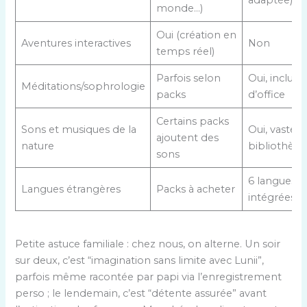
monde…)
Oui (création en
Aventures interactives
Non
temps réel)
Parfois selon
Oui, inclus
Méditations/sophrologie
packs
d’office
Certains packs
Sons et musiques de la
Oui, vaste
ajoutent des
nature
bibliothèq
sons
6 langues
Langues étrangères
Packs à acheter
intégrées
Petite astuce familiale : chez nous, on alterne. Un soir
sur deux, c’est “imagination sans limite avec Lunii”,
parfois même racontée par papi via l’enregistrement
perso ; le lendemain, c’est “détente assurée” avant