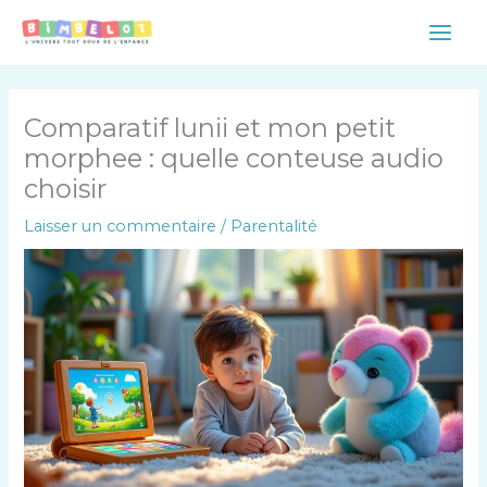
Aller
Main
au
Men
contenu
Comparatif lunii et mon petit
morphee : quelle conteuse audio
choisir
Laisser un commentaire
/
Parentalité