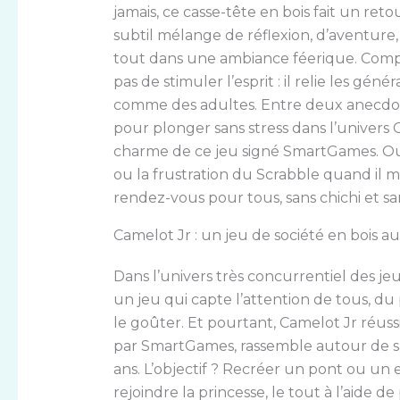
jamais, ce casse-tête en bois fait un re
subtil mélange de réflexion, d’aventure
tout dans une ambiance féerique. Compat
pas de stimuler l’esprit : il relie les géné
comme des adultes. Entre deux anecdotes
pour plonger sans stress dans l’univers
charme de ce jeu signé SmartGames. Oub
ou la frustration du Scrabble quand il man
rendez-vous pour tous, sans chichi et san
Camelot Jr : un jeu de société en bois au
Dans l’univers très concurrentiel des jeu
un jeu qui capte l’attention de tous, d
le goûter. Et pourtant, Camelot Jr réussi
par SmartGames, rassemble autour de sa
ans. L’objectif ? Recréer un pont ou un 
rejoindre la princesse, le tout à l’aide d