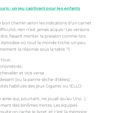
ris : un jeu captivant pour les enfants
le bon chemin selon les indications d’un carnet
iculté, rien n’est jamais acquis ! Les versions
rdre, faisant monter la pression comme lors
zz Asmodee où tout le monde triche un peu
ètement la réponse sous la table ?).
tous ;
onométrés ;
chevalier et vice versa ;
dessert (ou la panne sèche d’idées) ;
vités habitués des jeux Gigamic ou IELLO.
e amie qui, pourtant, ne jouait qu’au Uno…) :
ormant des binômes mixtes. Les équipes
uite on cache le livret, et c’est la mémoire