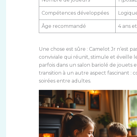
Compétences développées
Logique
Âge recommandé
4 ans et
Une chose est sûre : Camelot Jr n’est pa
conviviale qui réunit, stimule et éveille 
parfois dans un salon bariolé de jouets 
transition à un autre aspect fascinant
soirées entre adultes.