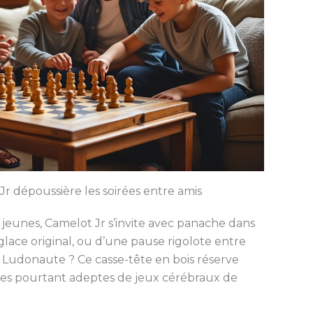
r dépoussière les soirées entre amis
jeunes, Camelot Jr s’invite avec panache dans
-glace original, ou d’une pause rigolote entre
 Ludonaute ? Ce casse-tête en bois réserve
res pourtant adeptes de jeux cérébraux de