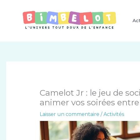
Aller
au
contenu
Act
Camelot Jr : le jeu de so
animer vos soirées entre
Laisser un commentaire
/
Activités