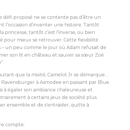
ue défi proposé ne se contente pas d’être un
t l’occasion d’inventer une histoire. Tantôt
a princesse, tantôt c’est l’inverse, ou bien
é pour mieux se retrouver. Cette flexibilité
s – un peu comme le jour où Adam refusait de
former son lit en château et sauver sa sœur Zoé
”.
é autant que la mixité, Camelot Jr se démarque…
, de Ravensburger à Asmodee en passant par Blue
si à égaler son ambiance chaleureuse et
trairement à certains jeux de société plus
esser ensemble et de s’entraider, quitte à
re compte;