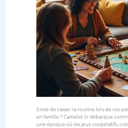
Envie de casser la routine lors de vos so
en famille ? Camelot Jr débarque comme 
une époque où les jeux coopératifs, cré