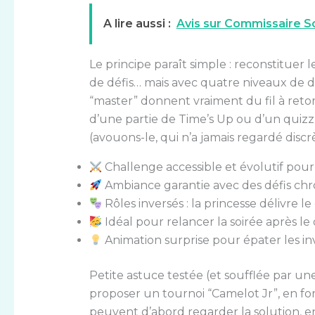
A lire aussi :
Avis sur Commissaire Sou
Le principe paraît simple : reconstituer 
de défis… mais avec quatre niveaux de diff
“master” donnent vraiment du fil à reto
d’une partie de Time’s Up ou d’un qui
(avouons-le, qui n’a jamais regardé discr
Challenge accessible et évolutif pour 
Ambiance garantie avec des défis chr
Rôles inversés : la princesse délivre le 
Idéal pour relancer la soirée après le 
Animation surprise pour épater les in
Petite astuce testée (et soufflée par un
proposer un tournoi “Camelot Jr”, en f
peuvent d’abord regarder la solution, ens