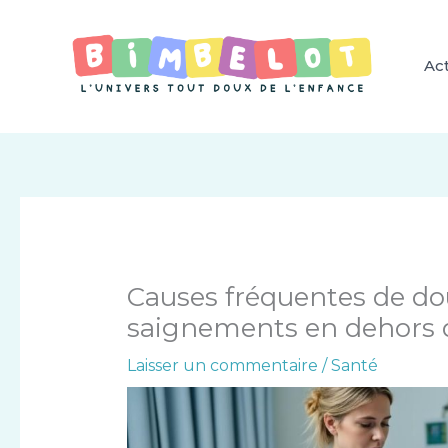
Aller
au
contenu
Act
Causes fréquentes de do
saignements en dehors d
Laisser un commentaire
/
Santé