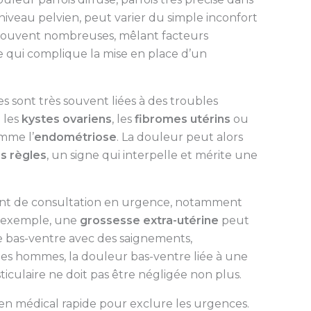
niveau pelvien, peut varier du simple inconfort
 souvent nombreuses, mêlant facteurs
ce qui complique la mise en place d’un
s sont très souvent liées à des troubles
 les
kystes ovariens
, les
fibromes utérins
ou
mme l’
endométriose
. La douleur peut alors
s règles
, un signe qui interpelle et mérite une
uent de consultation en urgence, notamment
r exemple, une
grossesse extra-utérine
peut
 bas-ventre avec des saignements,
les hommes, la douleur bas-ventre liée à une
ticulaire ne doit pas être négligée non plus.
 médical rapide pour exclure les urgences.