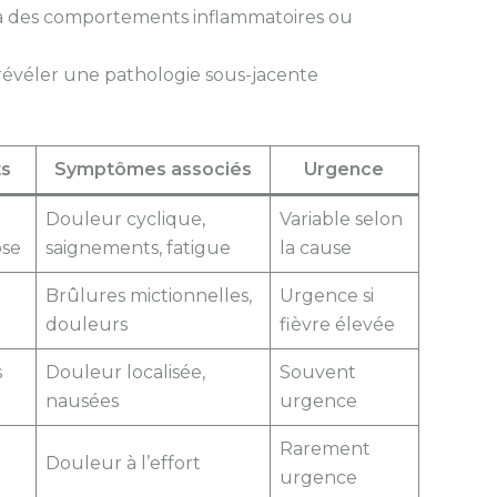
 à des comportements inflammatoires ou
évéler une pathologie sous-jacente
ts
Symptômes associés
Urgence
Douleur cyclique,
Variable selon
ose
saignements, fatigue
la cause
Brûlures mictionnelles,
Urgence si
douleurs
fièvre élevée
s
Douleur localisée,
Souvent
nausées
urgence
Rarement
Douleur à l’effort
urgence