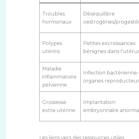
Troubles
Déséquilibre
hormonaux
oestrogènes/progesté
Polypes
Petites excroissances
utérins
bénignes dans l’utéru
Maladie
Infection bactérienne
inflammatoire
organes reproducteur
pelvienne
Grossesse
Implantation
extra-utérine
embryonnaire anorma
Les liens vers des ressources utiles