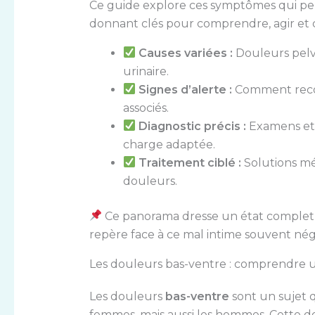
Ce guide explore ces symptômes qui p
donnant clés pour comprendre, agir et 
Causes variées :
Douleurs pelvi
urinaire.
Signes d’alerte :
Comment recon
associés.
Diagnostic précis :
Examens et 
charge adaptée.
Traitement ciblé :
Solutions méd
douleurs.
Ce panorama dresse un état complet d
repère face à ce mal intime souvent nég
Les douleurs bas-ventre : comprendre
Les douleurs
bas-ventre
sont un sujet 
femmes, mais aussi les hommes. Cette dou