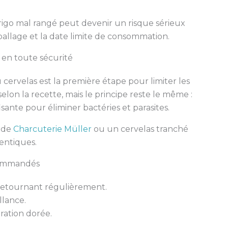
frigo mal rangé peut devenir un risque sérieux
mballage et la date limite de consommation.
 en toute sécurité
u cervelas est la première étape pour limiter les
selon la recette, mais le principe reste le même :
ante pour éliminer bactéries et parasites.
l de
Charcuterie Müller
ou un cervelas tranché
dentiques.
commandés
 retournant régulièrement.
llance.
oration dorée.