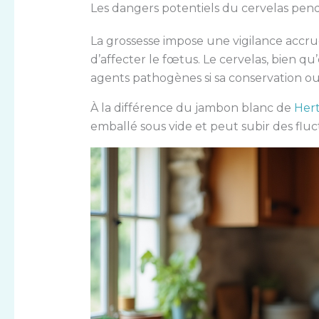
Les dangers potentiels du cervelas pend
La grossesse impose une vigilance accrue
d’affecter le fœtus. Le cervelas, bien qu
agents pathogènes si sa conservation ou
À la différence du jambon blanc de
Her
emballé sous vide et peut subir des flu