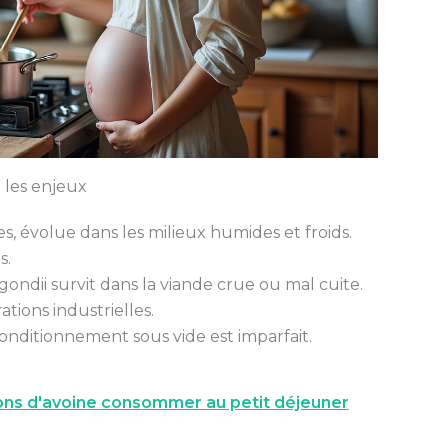
 les enjeux
s, évolue dans les milieux humides et froids.
s.
gondii survit dans la viande crue ou mal cuite.
tions industrielles.
 conditionnement sous vide est imparfait.
cons d'avoine consommer au petit déjeuner