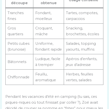
découpe
obtenue
Tranches
Fondant,
Tartes, compotes,
fines
moelleux
carpaccios
Gros
Croquant,
Snacking,
quartiers
mâche
brochettes, écoles
Petits cubes
Uniforme,
Salades, topping
(brunoise)
fondant rapide
yaourts, muffins
Ludique, facile
Apéros d’enfants,
Bâtonnets
à tremper
jeux d’adresse
Feuillu,
Herbes, feuilles
Chiffonnade
aromatique
vertes, salades
Pendant les vacances d’été en camping (tu sais, ces
piques-niques où tout finissait par coller ?), Zoé avait
décidé de couper sa pomme en “frites” pour mieux les