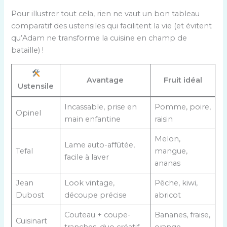
Pour illustrer tout cela, rien ne vaut un bon tableau
comparatif des ustensiles qui facilitent la vie (et évitent
qu’Adam ne transforme la cuisine en champ de
bataille) !
Avantage
Fruit idéal
Ustensile
Incassable, prise en
Pomme, poire,
Opinel
main enfantine
raisin
Melon,
Lame auto-affûtée,
Tefal
mangue,
facile à laver
ananas
Jean
Look vintage,
Pêche, kiwi,
Dubost
découpe précise
abricot
Couteau + coupe-
Bananes, fraise,
Cuisinart
tranches, duo créatif
orange