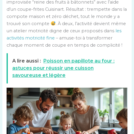
improvisée “reine des fruits à bâtonnets” avec l’aide
d’un coupe-frites Cuisinart. Résultat : trempette dans la
compote maison et zéro déchet, tout le monde y a
trouvé son compte
. À deux, l’activité devient même
un atelier motricité digne de ceux proposés dans
les
activités motricité fine
– amuse-toi à transformer
chaque moment de coupe en temps de complicité !
A lire aussi :
Poisson en papillote au four :
astuces pour réussir une cuisson
savoureuse et légère