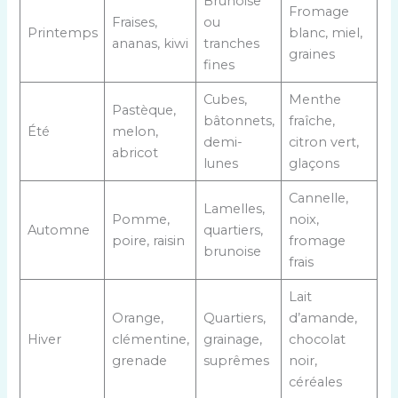
Brunoise
Fromage
Fraises,
ou
Printemps
blanc, miel,
ananas, kiwi
tranches
graines
fines
Cubes,
Menthe
Pastèque,
bâtonnets,
fraîche,
Été
melon,
demi-
citron vert,
abricot
lunes
glaçons
Cannelle,
Lamelles,
Pomme,
noix,
Automne
quartiers,
poire, raisin
fromage
brunoise
frais
Lait
Orange,
Quartiers,
d’amande,
Hiver
clémentine,
grainage,
chocolat
grenade
suprêmes
noir,
céréales