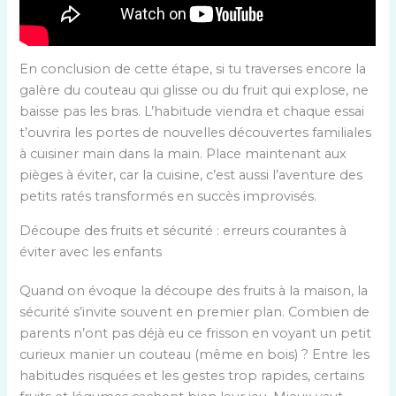
En conclusion de cette étape, si tu traverses encore la
galère du couteau qui glisse ou du fruit qui explose, ne
baisse pas les bras. L’habitude viendra et chaque essai
t’ouvrira les portes de nouvelles découvertes familiales
à cuisiner main dans la main. Place maintenant aux
pièges à éviter, car la cuisine, c’est aussi l’aventure des
petits ratés transformés en succès improvisés.
Découpe des fruits et sécurité : erreurs courantes à
éviter avec les enfants
Quand on évoque la découpe des fruits à la maison, la
sécurité s’invite souvent en premier plan. Combien de
parents n’ont pas déjà eu ce frisson en voyant un petit
curieux manier un couteau (même en bois) ? Entre les
habitudes risquées et les gestes trop rapides, certains