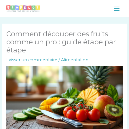
Aller
Main
au
Men
contenu
Comment découper des fruits
comme un pro : guide étape par
étape
Laisser un commentaire
/
Alimentation