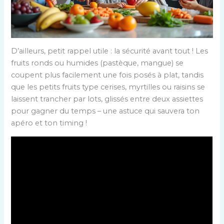
D’ailleurs, petit rappel utile : la sécurité avant tout ! Les
fruits ronds ou humides (pastèque, mangue) se
coupent plus facilement une fois posés à plat, tandis
que les petits fruits type cerises, myrtilles ou raisins se
laissent trancher par lots, glissés entre deux assiettes
pour gagner du temps – une astuce qui sauvera ton
apéro et ton timing !