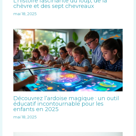
L’histoire fascinante du loup, de la
chèvre et des sept chevreaux
mai 18, 2025
Découvrez l’ardoise magique : un outil
éducatif incontournable pour les
enfants en 2025
mai 18, 2025