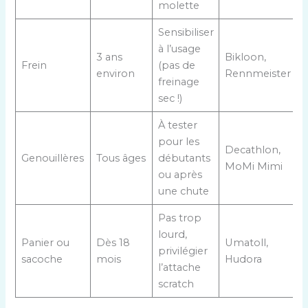
molette
Sensibiliser
à l’usage
3 ans
Bikloon,
Frein
(pas de
environ
Rennmeister
freinage
sec !)
À tester
pour les
Decathlon,
Genouillères
Tous âges
débutants
MoMi Mimi
ou après
une chute
Pas trop
lourd,
Panier ou
Dès 18
Umatoll,
privilégier
sacoche
mois
Hudora
l’attache
scratch