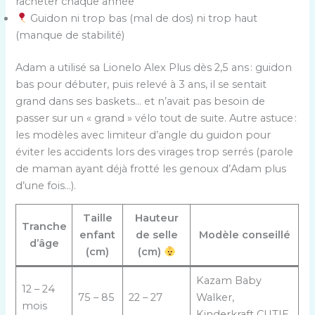
racheter chaque année
Guidon ni trop bas (mal de dos) ni trop haut
(manque de stabilité)
Adam a utilisé sa Lionelo Alex Plus dès 2,5 ans : guidon
bas pour débuter, puis relevé à 3 ans, il se sentait
grand dans ses baskets… et n’avait pas besoin de
passer sur un « grand » vélo tout de suite. Autre astuce :
les modèles avec limiteur d’angle du guidon pour
éviter les accidents lors des virages trop serrés (parole
de maman ayant déjà frotté les genoux d’Adam plus
d’une fois…).
Taille
Hauteur
Tranche
enfant
de selle
Modèle conseillé
d’âge
(cm)
(cm)
Kazam Baby
12 – 24
75 – 85
22 – 27
Walker,
mois
Kinderkraft CUTIE