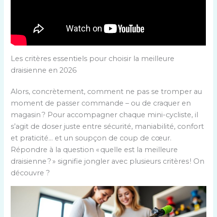
Les critères essentiels pour choisir la meilleure
draisienne en 2026
Alors, concrètement, comment ne pas se tromper au
moment de passer commande – ou de craquer en
magasin ? Pour accompagner chaque mini-cycliste, il
s’agit de doser juste entre sécurité, maniabilité, confort
et praticité… et un soupçon de coup de cœur.
Répondre à la question « quelle est la meilleure
draisienne ? » signifie jongler avec plusieurs critères ! On
découvre ?