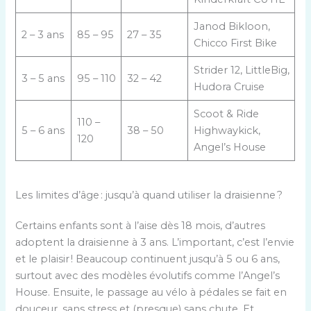
Janod Bikloon,
2 – 3 ans
85 – 95
27 – 35
Chicco First Bike
Strider 12, LittleBig,
3 – 5 ans
95 – 110
32 – 42
Hudora Cruise
Scoot & Ride
110 –
5 – 6 ans
38 – 50
Highwaykick,
120
Angel’s House
Les limites d’âge : jusqu’à quand utiliser la draisienne ?
Certains enfants sont à l’aise dès 18 mois, d’autres
adoptent la draisienne à 3 ans. L’important, c’est l’envie
et le plaisir ! Beaucoup continuent jusqu’à 5 ou 6 ans,
surtout avec des modèles évolutifs comme l’Angel’s
House. Ensuite, le passage au vélo à pédales se fait en
douceur, sans stress et (presque) sans chute. Et