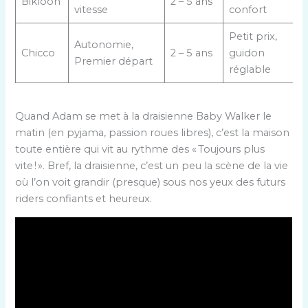
Bikloon
2 – 5 ans
vitesse
confort
Petit prix,
Autonomie,
Chicco
2 – 5 ans
guidon
Premier départ
réglable
Quand Adam se met à la draisienne Baby Walker le
matin (en pyjama, passion roues libres), c’est la maison
toute entière qui vit au rythme des « Toujours plus
vite ! ». Bref, la draisienne, c’est un peu la scène de la vie
où l’on voit grandir (presque) sous nos yeux des futurs
riders confiants et heureux.