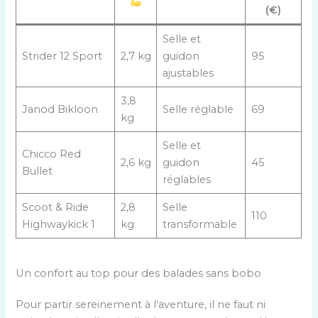
(€)
Selle et
Strider 12 Sport
2,7 kg
guidon
95
ajustables
3,8
Janod Bikloon
Selle réglable
69
kg
Selle et
Chicco Red
2,6 kg
guidon
45
Bullet
réglables
Scoot & Ride
2,8
Selle
110
Highwaykick 1
kg
transformable
Un confort au top pour des balades sans bobo
Pour partir sereinement à l’aventure, il ne faut ni