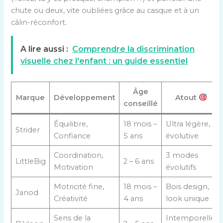
chute ou deux, vite oubliées grâce au casque et à un
câlin-réconfort.
A lire aussi :
Comprendre la discrimination
visuelle chez l'enfant : un guide essentiel
Âge
Marque
Développement
Atout
conseillé
Équilibre,
18 mois –
Ultra légère,
Strider
Confiance
5 ans
évolutive
Coordination,
3 modes
LittleBig
2 – 6 ans
Motivation
évolutifs
Motricité fine,
18 mois –
Bois design,
Janod
Créativité
4 ans
look unique
Sens de la
Intemporelle,